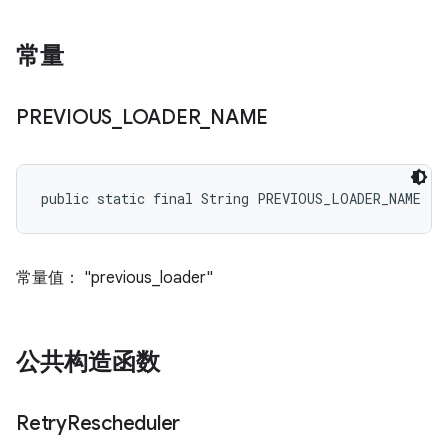
常量
PREVIOUS
_
LOADER
_
NAME
public static final String PREVIOUS_LOADER_NAME
常量值： "previous_loader"
公共构造函数
Retry
Rescheduler