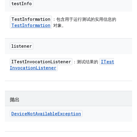
test
Info
Test
Information
：包含用于运行测试的实用信息的
Test
Information
对象。
listener
ITest
Invocation
Listener
ITest
：测试结果的
Invocation
Listener
抛出
Device
Not
Available
Exception