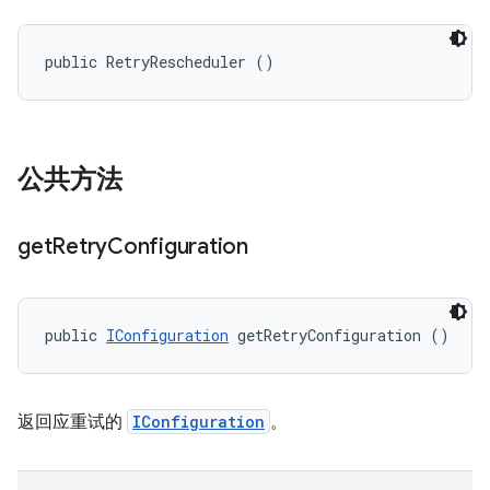
public RetryRescheduler ()
公共方法
get
Retry
Configuration
public 
IConfiguration
 getRetryConfiguration ()
返回应重试的
IConfiguration
。