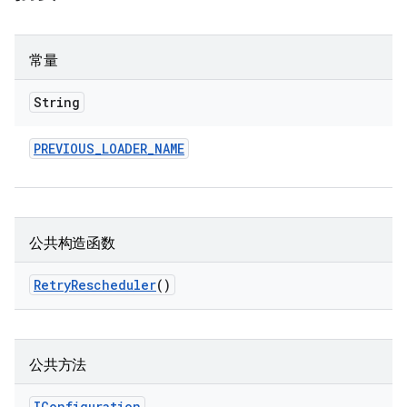
常量
String
PREVIOUS
_
LOADER
_
NAME
公共构造函数
Retry
Rescheduler
()
公共方法
IConfiguration