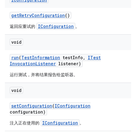
get
Retry
Configuration
()
IConfiguration
返回应重试的
。
void
run
(
Test
Information
test
Info
,
ITest
Invocation
Listener
listener)
运行测试，并将结果报告给监听器。
void
set
Configuration
(
IConfiguration
configuration)
IConfiguration
注入正在使用的
。