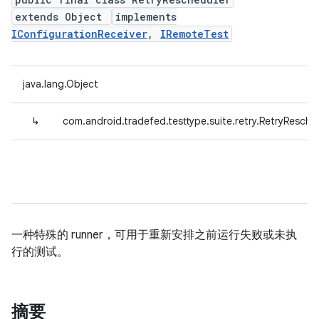
extends Object
implements
IConfigurationReceiver
,
IRemoteTest
java.lang.Object
↳
com.android.tradefed.testtype.suite.retry.RetryResche
一种特殊的 runner，可用于重新安排之前运行失败或未执
行的测试。
摘要