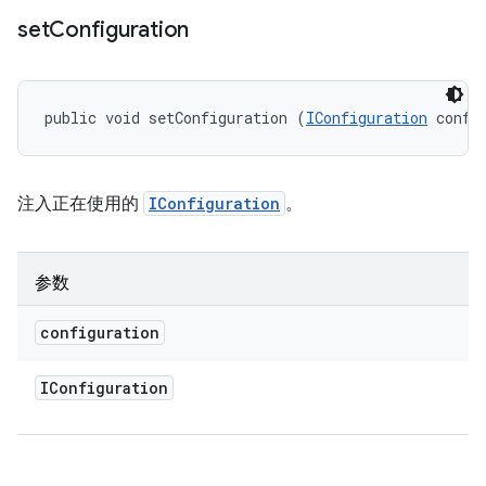
set
Configuration
public void setConfiguration (
IConfiguration
 confi
注入正在使用的
IConfiguration
。
参数
configuration
IConfiguration