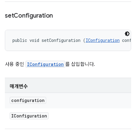
set
Configuration
public void setConfiguration (
IConfiguration
 confi
사용 중인
IConfiguration
를 삽입합니다.
매개변수
configuration
IConfiguration