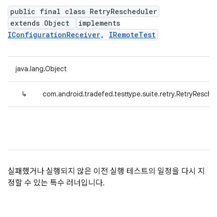
public final class RetryRescheduler
extends Object
implements
IConfigurationReceiver
,
IRemoteTest
java.lang.Object
↳
com.android.tradefed.testtype.suite.retry.RetryResche
실패했거나 실행되지 않은 이전 실행 테스트의 일정을 다시 지
정할 수 있는 특수 러너입니다.