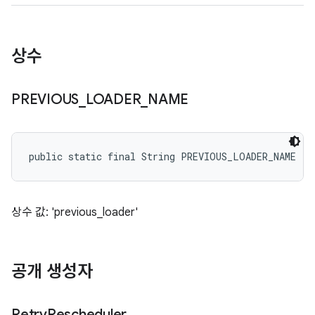
상수
PREVIOUS
_
LOADER
_
NAME
public static final String PREVIOUS_LOADER_NAME
상수 값: 'previous_loader'
공개 생성자
Retry
Rescheduler