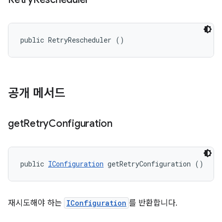
public RetryRescheduler ()
공개 메서드
get
Retry
Configuration
public 
IConfiguration
 getRetryConfiguration ()
재시도해야 하는
IConfiguration
를 반환합니다.