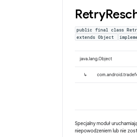
Retry
Resch
public final class Ret
extends Object
implem
java.lang.Object
↳
com.android.tradefe
Specjalny moduł uruchamiaj
niepowodzeniem lub nie zos