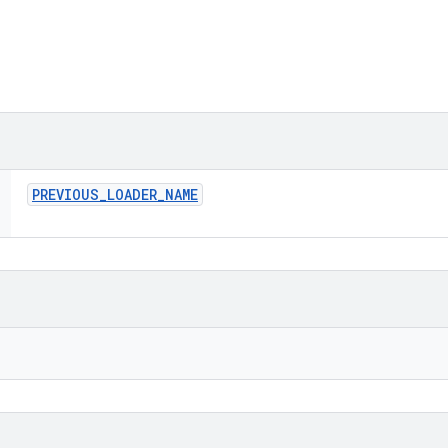
PREVIOUS
_
LOADER
_
NAME