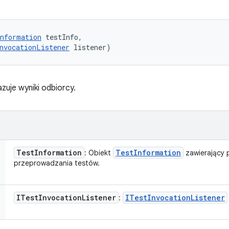
nformation
 testInfo, 

nvocationListener
 listener)
zuje wyniki odbiorcy.
Test
Information
Test
Information
: Obiekt
zawierający 
przeprowadzania testów.
ITest
Invocation
Listener
ITest
Invocation
Listener
: