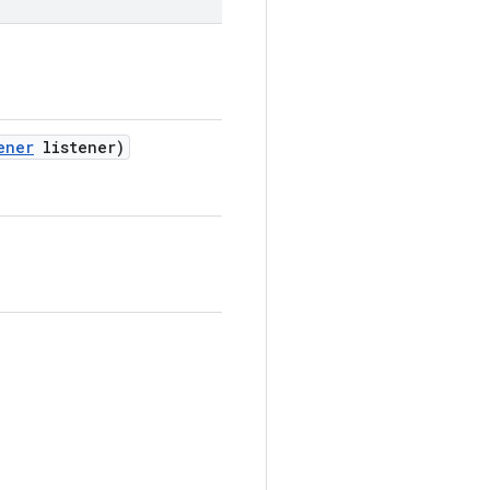
ener
listener)