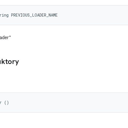
ring PREVIOUS_LOADER_NAME
oader"
uktory
r ()