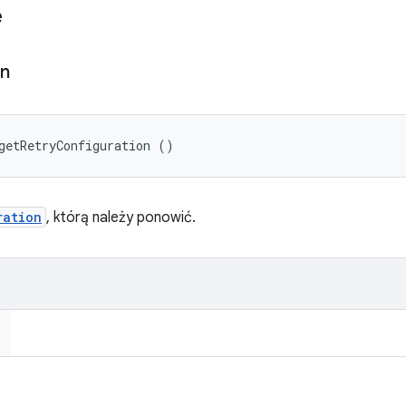
e
on
getRetryConfiguration ()
ration
, którą należy ponowić.