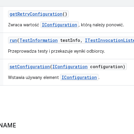
get
Retry
Configuration
()
IConfiguration
Zwraca wartość
, którą należy ponowić.
run
(
Test
Information
test
Info
,
ITest
Invocation
List
Przeprowadza testy i przekazuje wyniki odbiorcy.
set
Configuration
(
IConfiguration
configuration)
IConfiguration
Wstawia używany element
.
NAME