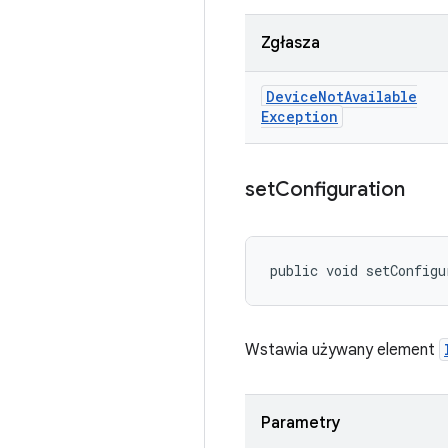
Zgłasza
Device
Not
Available
Exception
set
Configuration
public void setConfigu
Wstawia używany element
Parametry