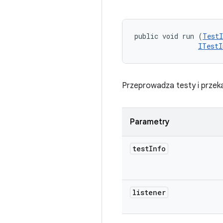
public void run (
TestI
ITestI
Przeprowadza testy i przeka
Parametry
test
Info
listener