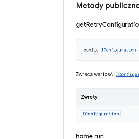
Metody publiczn
get
Retry
Configurati
public 
IConfiguration
 
Zwraca wartość
IConfigu
Zwroty
IConfiguration
home run