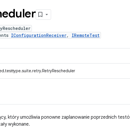
eduler
ryRescheduler
ents
IConfigurationReceiver
,
IRemoteTest
d.testtype.suite.retry.RetryRescheduler
ący, który umożliwia ponowne zaplanowanie poprzednich testów
tały wykonane.