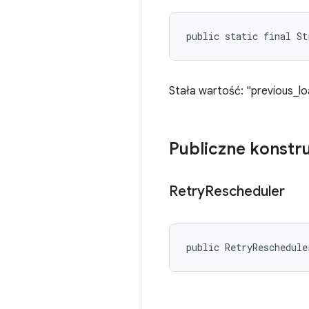
public static final St
Stała wartość: "previous_l
Publiczne konstr
Retry
Rescheduler
public RetryReschedule