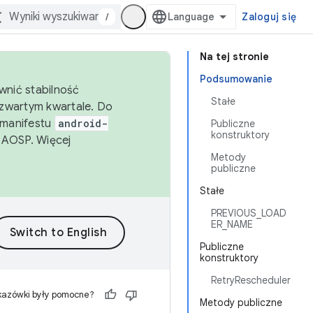
/
Zaloguj się
Na tej stronie
Podsumowanie
wnić stabilność
Stałe
zwartym kwartale. Do
 manifestu
android-
Publiczne
konstruktory
 AOSP. Więcej
Metody
publiczne
Stałe
PREVIOUS_LOAD
ER_NAME
Publiczne
konstruktory
RetryRescheduler
kazówki były pomocne?
Metody publiczne