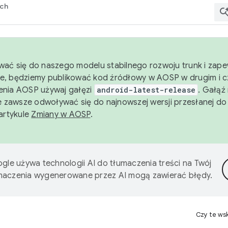
rch
wać się do naszego modelu stabilnego rozwoju trunk i zape
e, będziemy publikować kod źródłowy w AOSP w drugim i c
enia AOSP używaj gałęzi
android-latest-release
. Gałąź
 zawsze odwoływać się do najnowszej wersji przesłanej do
 artykule
Zmiany w AOSP
.
gle używa technologii AI do tłumaczenia treści na Twój
umaczenia wygenerowane przez AI mogą zawierać błędy.
Czy te ws