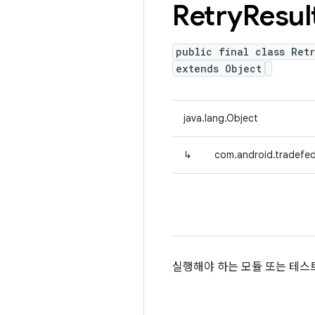
Retry
Resul
public final class Ret
extends Object
java.lang.Object
↳
com.android.tradefed.
실행해야 하는 모듈 또는 테스