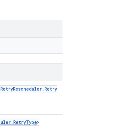
<
Retry
Rescheduler
.
Retry
duler
.
Retry
Type
>