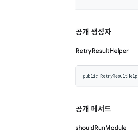
공개 생성자
Retry
Result
Helper
public RetryResultHelp
공개 메서드
should
Run
Module