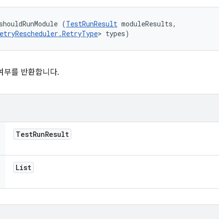
shouldRunModule (
TestRunResult
 moduleResults, 

etryRescheduler.RetryType
> types)
여부를 반환합니다.
Test
Run
Result
List