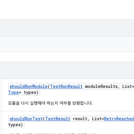
should
Run
Module
(
Test
Run
Result
module
Results
,
List
Type
> types)
모듈을 다시 실행해야 하는지 여부를 반환합니다.
should
Run
Test
(
Test
Result
result
,
List<
Retry
Resche
types)