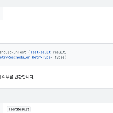
shouldRunTest (
TestResult
 result, 

etryRescheduler.RetryType
> types)
 여부를 반환합니다.
Test
Result