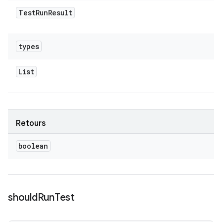
Test
Run
Result
types
List
Retours
boolean
should
Run
Test