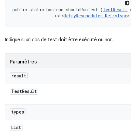
public static boolean shouldRunTest (
TestResult
 re
                List<
RetryRescheduler.RetryType
> t
Indique si un cas de test doit être exécuté ou non.
Paramètres
result
Test
Result
types
List