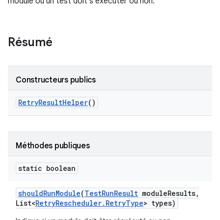
module ou un test doit s'exécuter ou non.
Résumé
Constructeurs publics
Retry
Result
Helper
()
Méthodes publiques
static boolean
should
Run
Module
(
Test
Run
Result
module
Results
,
List<
Retry
Rescheduler
.
Retry
Type
> types)