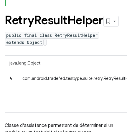
Retry
Result
Helper
public final class RetryResultHelper
extends Object
java.lang.Object
↳
com.android.tradefed.testtype.suite.retry.RetryResultHe
Classe d'assistance permettant de déterminer si un