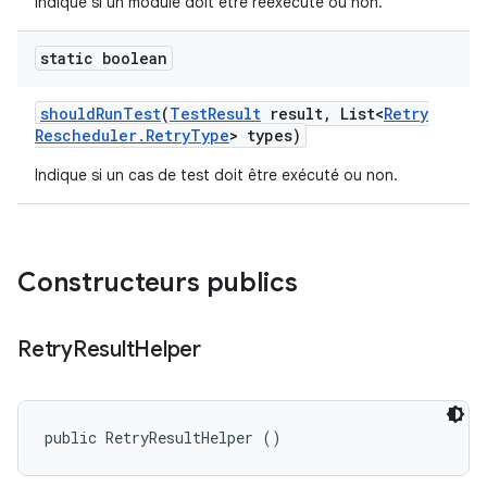
Indique si un module doit être réexécuté ou non.
static boolean
should
Run
Test
(
Test
Result
result
,
List<
Retry
Rescheduler
.
Retry
Type
> types)
Indique si un cas de test doit être exécuté ou non.
Constructeurs publics
Retry
Result
Helper
public RetryResultHelper ()