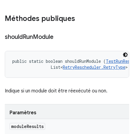
Méthodes publiques
should
Run
Module
public static boolean shouldRunModule (
TestRunResu
                List<
RetryRescheduler.RetryType
> t
Indique si un module doit être réexécuté ou non.
Paramètres
module
Results