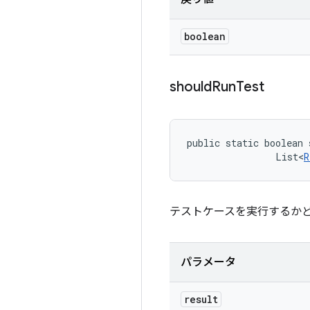
boolean
should
Run
Test
public static boolean 
                List<
R
テストケースを実行するか
パラメータ
result