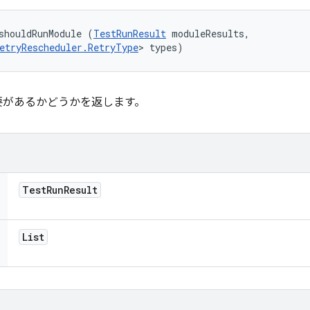
shouldRunModule (
TestRunResult
 moduleResults, 

etryRescheduler.RetryType
> types)
要があるかどうかを返します。
Test
Run
Result
List