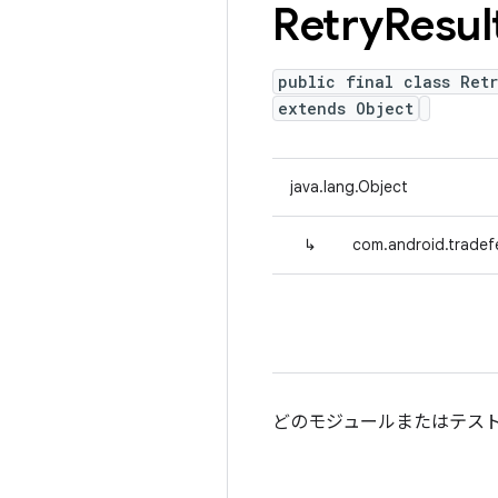
Retry
Resul
public final class Ret
extends Object
java.lang.Object
↳
com.android.tradefe
どのモジュールまたはテス