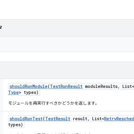
タ
should
Run
Module
(
Test
Run
Result
module
Results
,
List
Type
> types)
モジュールを再実行すべきかどうかを返します。
should
Run
Test
(
Test
Result
result
,
List<
Retry
Resche
types)