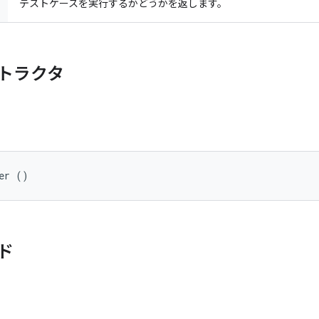
テストケースを実行するかどうかを返します。
トラクタ
er ()
ド