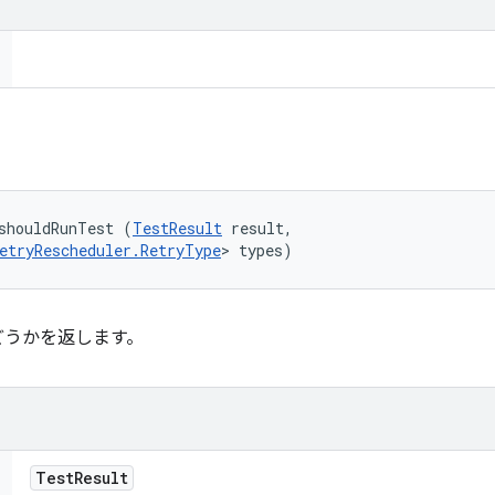
shouldRunTest (
TestResult
 result, 

etryRescheduler.RetryType
> types)
どうかを返します。
Test
Result