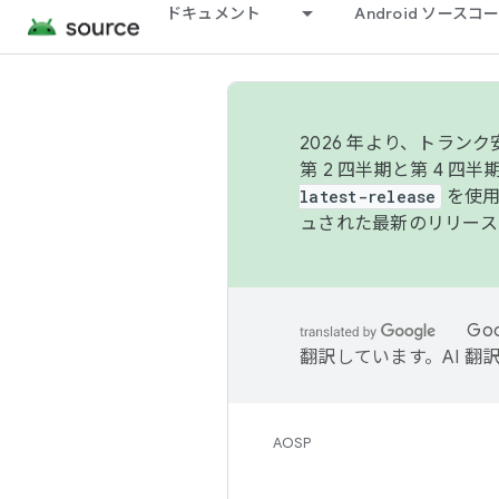
ドキュメント
Android ソース
2026 年より、トラ
第 2 四半期と第 4 四
latest-release
を使用
ュされた最新のリリース
Go
翻訳しています。AI 
AOSP