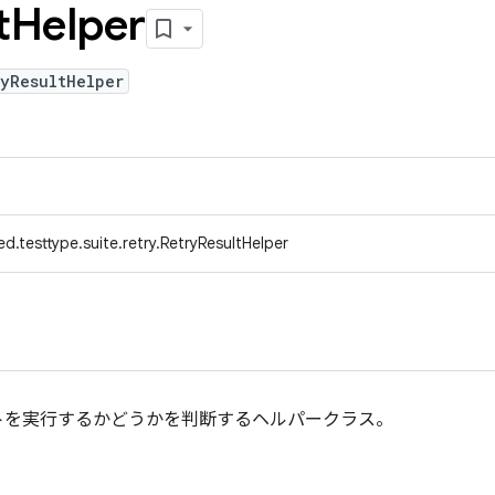
t
Helper
ryResultHelper
d.testtype.suite.retry.RetryResultHelper
トを実行するかどうかを判断するヘルパークラス。