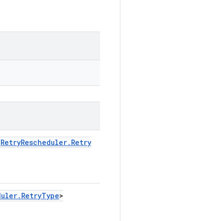
<
Retry
Rescheduler
.
Retry
duler
.
Retry
Type
>