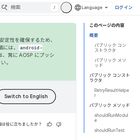
/
ログイン
このページの内容
概要
の安定性を確保するため、
パブリック コン
投稿には、
android-
ストラクタ
、常に AOSP にプッシ
パブリック メソ
さい。
ッド
パブリック コンスト
ラクタ
RetryResultHelpe
r
パブリック メソッド
shouldRunModul
e
報は役に立ちましたか？
shouldRunTest