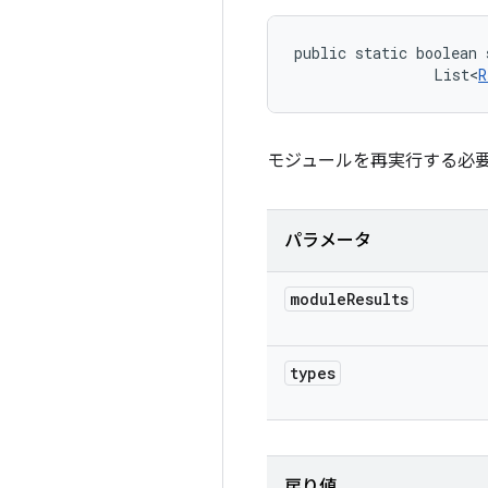
public static boolean 
                List<
R
モジュールを再実行する必
パラメータ
module
Results
types
戻り値