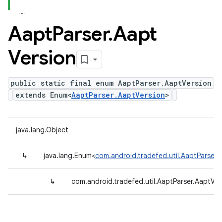
Aapt
Parser
.
Aapt
Version
public static final enum AaptParser.AaptVersion
extends Enum<
AaptParser.AaptVersion
>
java.lang.Object
↳
java.lang.Enum<
com.android.tradefed.util.AaptParser.
↳
com.android.tradefed.util.AaptParser.AaptVer