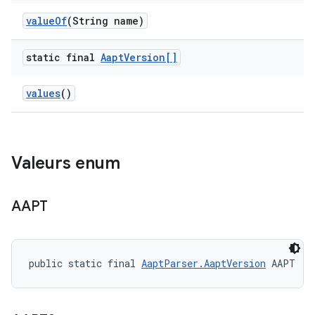
value
Of
(String name)
static final
Aapt
Version[]
values
()
Valeurs enum
AAPT
public static final 
AaptParser.AaptVersion
 AAPT