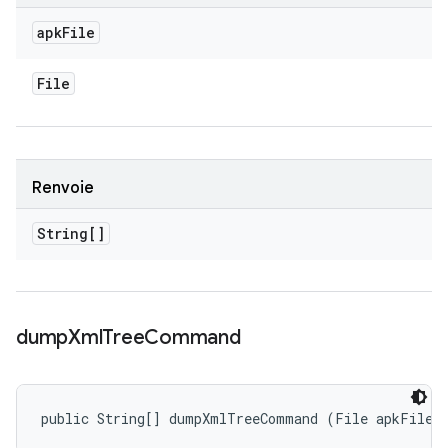
apk
File
File
Renvoie
String[]
dump
Xml
Tree
Command
public String[] dumpXmlTreeCommand (File apkFile)