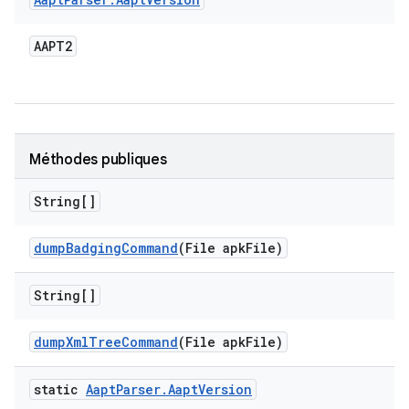
AAPT2
Méthodes publiques
String[]
dump
Badging
Command
(File apk
File)
String[]
dump
Xml
Tree
Command
(File apk
File)
static
Aapt
Parser
.
Aapt
Version