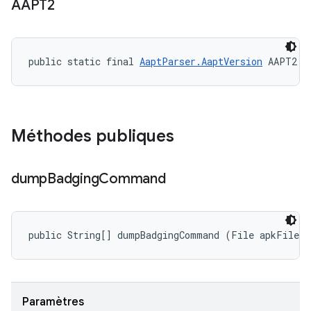
AAPT2
public static final 
AaptParser.AaptVersion
 AAPT2
Méthodes publiques
dump
Badging
Command
public String[] dumpBadgingCommand (File apkFile)
Paramètres