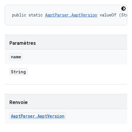
public static 
AaptParser.AaptVersion
 valueOf (Stri
Paramètres
name
String
Renvoie
Aapt
Parser
.
Aapt
Version