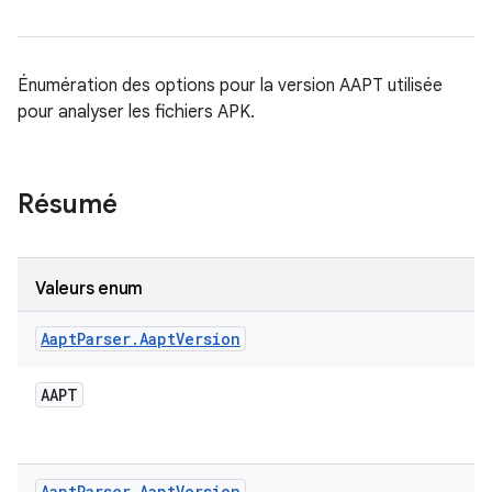
Énumération des options pour la version AAPT utilisée
pour analyser les fichiers APK.
Résumé
Valeurs enum
Aapt
Parser
.
Aapt
Version
AAPT
Aapt
Parser
.
Aapt
Version