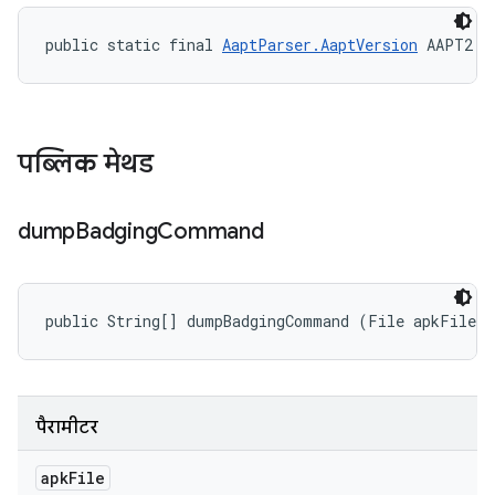
public static final 
AaptParser.AaptVersion
 AAPT2
पब्लिक मेथड
dump
Badging
Command
public String[] dumpBadgingCommand (File apkFile)
पैरामीटर
apk
File