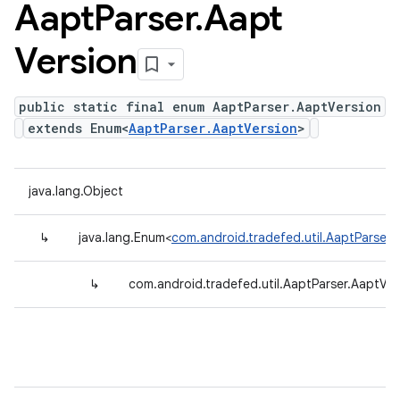
Aapt
Parser
.
Aapt
Version
public static final enum AaptParser.AaptVersion
extends Enum<
AaptParser.AaptVersion
>
java.lang.Object
↳
java.lang.Enum<
com.android.tradefed.util.AaptParser.
↳
com.android.tradefed.util.AaptParser.AaptVer