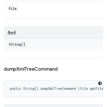
File
रिटर्न
String[]
dump
Xml
Tree
Command
public String[] dumpXmlTreeCommand (File apkFile)