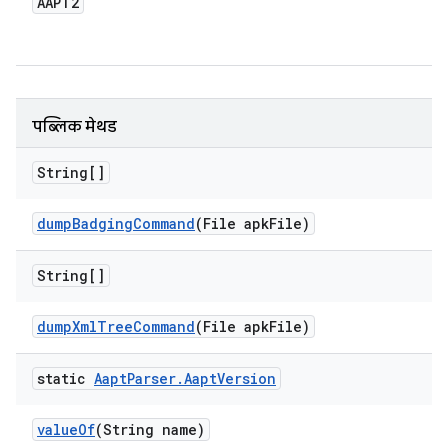
AAPT2
पब्लिक मेथड
String[]
dump
Badging
Command
(File apk
File)
String[]
dump
Xml
Tree
Command
(File apk
File)
static
Aapt
Parser
.
Aapt
Version
value
Of
(String name)