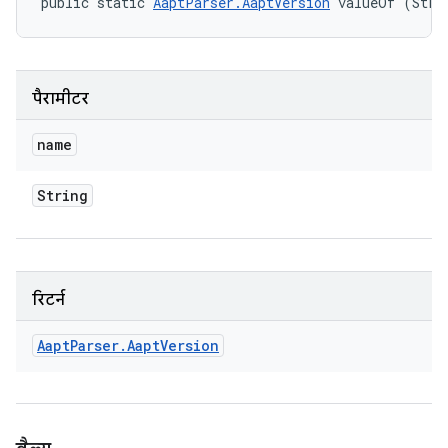
public static 
AaptParser.AaptVersion
 valueOf (Stri
पैरामीटर
name
String
रिटर्न
Aapt
Parser
.
Aapt
Version