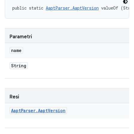
public static 
AaptParser.AaptVersion
 valueOf (Stri
Parametri
name
String
Resi
Aapt
Parser
.
Aapt
Version