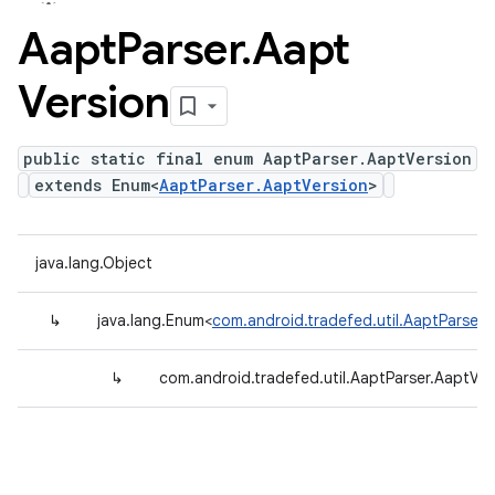
Aapt
Parser
.
Aapt
Version
public static final enum AaptParser.AaptVersion
extends Enum<
AaptParser.AaptVersion
>
java.lang.Object
↳
java.lang.Enum<
com.android.tradefed.util.AaptParser.
↳
com.android.tradefed.util.AaptParser.AaptVer