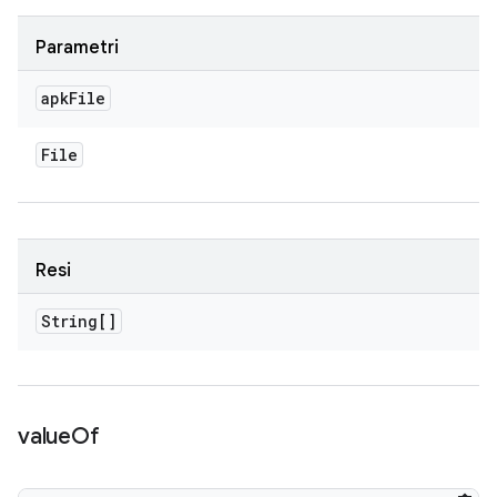
Parametri
apk
File
File
Resi
String[]
value
Of