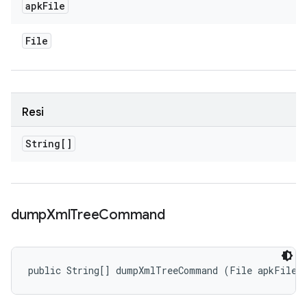
apk
File
File
Resi
String[]
dump
Xml
Tree
Command
public String[] dumpXmlTreeCommand (File apkFile)