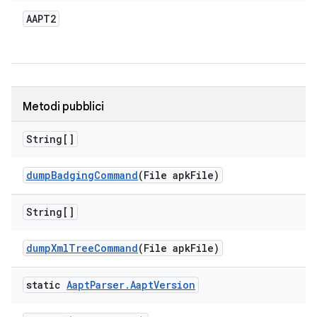
AAPT2
Metodi pubblici
String[]
dump
Badging
Command
(File apk
File)
String[]
dump
Xml
Tree
Command
(File apk
File)
static
Aapt
Parser
.
Aapt
Version