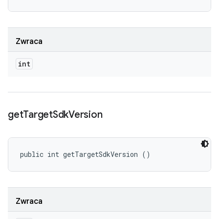
Zwraca
int
get
Target
Sdk
Version
public int getTargetSdkVersion ()
Zwraca