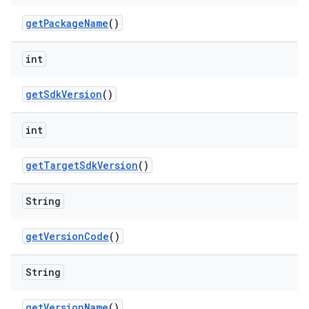
get
Package
Name
()
int
get
Sdk
Version
()
int
get
Target
Sdk
Version
()
String
get
Version
Code
()
String
get
Version
Name
()