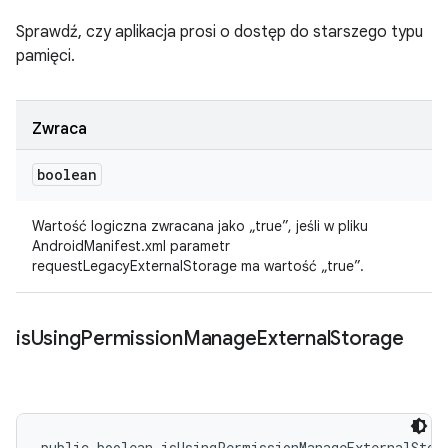
Sprawdź, czy aplikacja prosi o dostęp do starszego typu
pamięci.
Zwraca
boolean
Wartość logiczna zwracana jako „true”, jeśli w pliku
AndroidManifest.xml parametr
requestLegacyExternalStorage ma wartość „true”.
is
Using
Permission
Manage
External
Storage
public boolean isUsingPermissionManageExternalStor