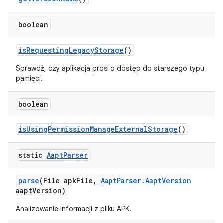
boolean
is
Requesting
Legacy
Storage
()
Sprawdź, czy aplikacja prosi o dostęp do starszego typu
pamięci.
boolean
is
Using
Permission
Manage
External
Storage
()
static
Aapt
Parser
parse
(File apk
File
,
Aapt
Parser
.
Aapt
Version
aapt
Version)
Analizowanie informacji z pliku APK.