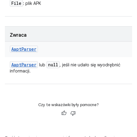
File
: plik APK
Zwraca
Aapt
Parser
Aapt
Parser
null
lub
, jeśli nie udało się wyodrębnić
informacji.
Czy te wskazówki były pomocne?