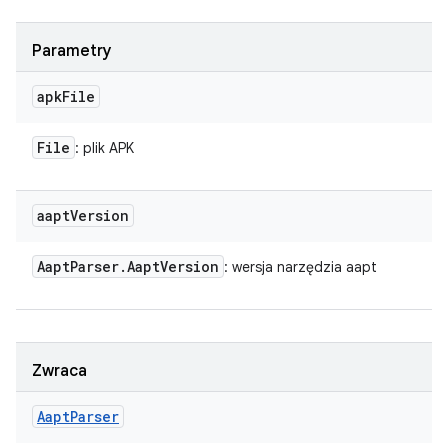
Parametry
apk
File
File
: plik APK
aapt
Version
Aapt
Parser
.
Aapt
Version
: wersja narzędzia aapt
Zwraca
Aapt
Parser