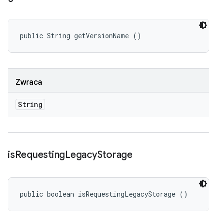
public String getVersionName ()
Zwraca
String
is
Requesting
Legacy
Storage
public boolean isRequestingLegacyStorage ()