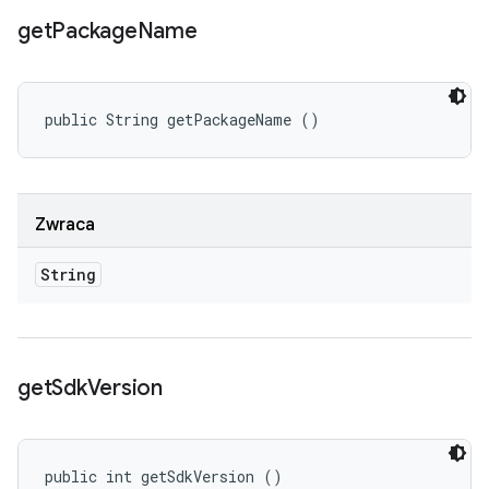
get
Package
Name
public String getPackageName ()
Zwraca
String
get
Sdk
Version
public int getSdkVersion ()