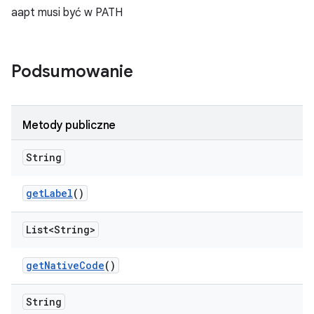
aapt musi być w PATH
Podsumowanie
Metody publiczne
String
get
Label
()
List<String>
get
Native
Code
()
String