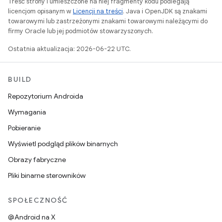
Treść strony i umieszczone na niej fragmenty kodu podlegają
licencjom opisanym w
Licencji na treści
. Java i OpenJDK są znakami
towarowymi lub zastrzeżonymi znakami towarowymi należącymi do
firmy Oracle lub jej podmiotów stowarzyszonych.
Ostatnia aktualizacja: 2026-06-22 UTC.
BUILD
Repozytorium Androida
Wymagania
Pobieranie
Wyświetl podgląd plików binarnych
Obrazy fabryczne
Pliki binarne sterowników
SPOŁECZNOŚĆ
@Android na X