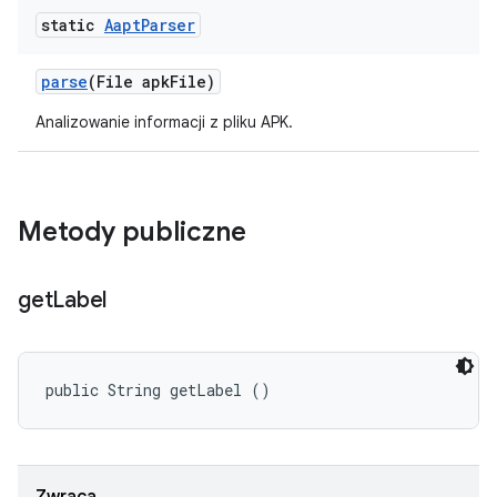
static
Aapt
Parser
parse
(File apk
File)
Analizowanie informacji z pliku APK.
Metody publiczne
get
Label
public String getLabel ()