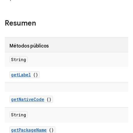
Resumen
Métodos públicos
String
get
Label
()
get
Native
Code
()
String
get
Package
Name
()