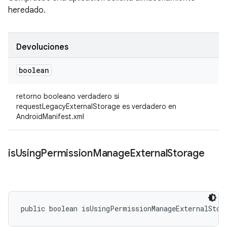
heredado.
Devoluciones
boolean
retorno booleano verdadero si
requestLegacyExternalStorage es verdadero en
AndroidManifest.xml
is
Using
Permission
Manage
External
Storage
public boolean isUsingPermissionManageExternalStor