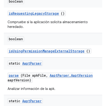
boolean
is
Requesting
Legacy
Storage
()
Compruebe si la aplicación solicita almacenamiento
heredado.
boolean
is
Using
Permission
Manage
External
Storage
()
static
Aapt
Parser
parse
(File apk
File
,
Aapt
Parser
.
Aapt
Version
aapt
Version)
Analizar información de la apk.
static
Aapt
Parser