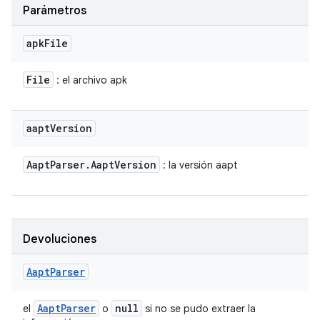
Parámetros
apk
File
File
: el archivo apk
aapt
Version
Aapt
Parser
.
Aapt
Version
: la versión aapt
Devoluciones
Aapt
Parser
Aapt
Parser
null
el
o
si no se pudo extraer la