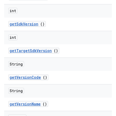
int
get
Sdk
Version
()
int
get
Target
Sdk
Version
()
String
get
Version
Code
()
String
get
Version
Name
()