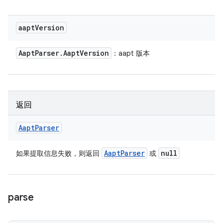
aapt
Version
Aapt
Parser
.
Aapt
Version
：aapt 版本
返回
Aapt
Parser
Aapt
Parser
null
如果提取信息失败，则返回
或
parse