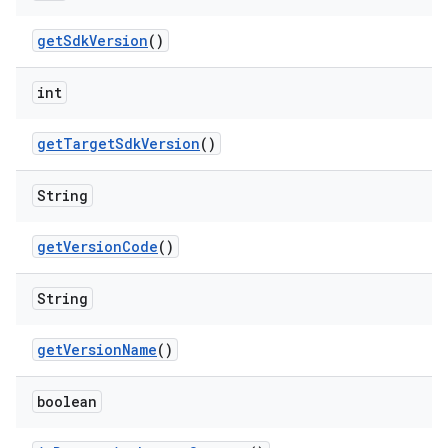
get
Sdk
Version
()
int
get
Target
Sdk
Version
()
String
get
Version
Code
()
String
get
Version
Name
()
boolean