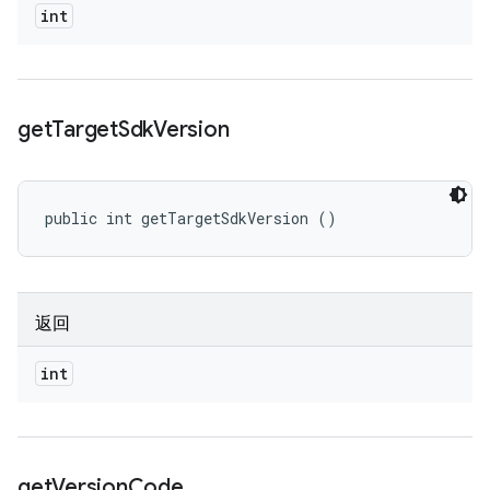
int
get
Target
Sdk
Version
public int getTargetSdkVersion ()
返回
int
get
Version
Code