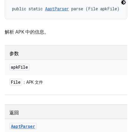
public static 
AaptParser
 parse (File apkFile)
解析 APK 中的信息。
参数
apk
File
File
：APK 文件
返回
Aapt
Parser