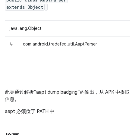
extends Object
java.lang.Object
↳
com.android.tradefed.util.AaptParser
此类通过解析“aapt dump badging”的输出，从 APK 中提取
信息。
aapt 必须位于 PATH 中