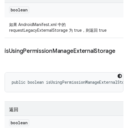
boolean
如果 AndroidManifest.xml 中的
requestLegacyExternalStorage 为 true，则返回 true
is
Using
Permission
Manage
External
Storage
public boolean isUsingPermissionManageExternalStor
返回
boolean