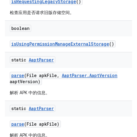
is
Requesting
Legacy
Storage
()
检查应用是否请求旧版存储空间。
boolean
is
Using
Permission
Manage
External
Storage
()
static
Aapt
Parser
parse
(File apk
File
,
Aapt
Parser
.
Aapt
Version
aapt
Version)
解析 APK 中的信息。
static
Aapt
Parser
parse
(File apk
File)
解析 APK 中的信息。