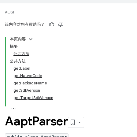
AOSP
该内容对您有帮助吗？
本页内容
摘要
公共方法
公共方法
getLabel
getNativeCode
getPackageName
getSdkVersion
getTargetSdkVersion
Aapt
Parser
public class AaptParser