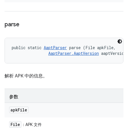
parse
public static 
AaptParser
 parse (File apkFile, 

AaptParser.AaptVersion
 aaptVersion
解析 APK 中的信息。
参数
apk
File
File
：APK 文件