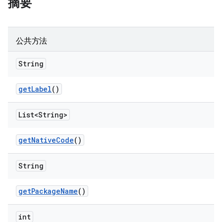
摘要
公共方法
String
get
Label
()
List<String>
get
Native
Code
()
String
get
Package
Name
()
int