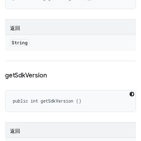
返回
String
get
Sdk
Version
public int getSdkVersion ()
返回