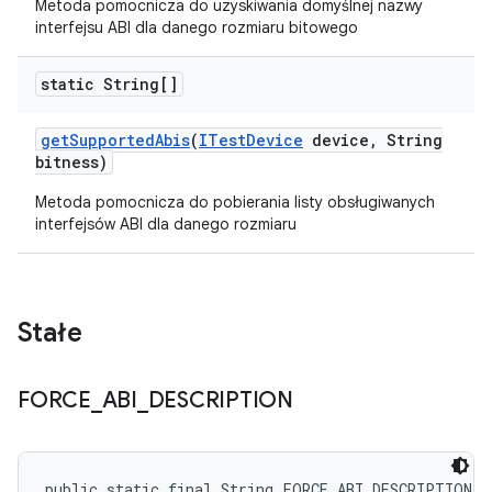
Metoda pomocnicza do uzyskiwania domyślnej nazwy
interfejsu ABI dla danego rozmiaru bitowego
static String[]
get
Supported
Abis
(
ITest
Device
device
,
String
bitness)
Metoda pomocnicza do pobierania listy obsługiwanych
interfejsów ABI dla danego rozmiaru
Stałe
FORCE
_
ABI
_
DESCRIPTION
public static final String FORCE_ABI_DESCRIPTION