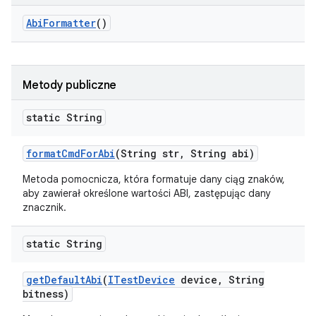
Abi
Formatter
()
Metody publiczne
static String
format
Cmd
For
Abi
(String str
,
String abi)
Metoda pomocnicza, która formatuje dany ciąg znaków,
aby zawierał określone wartości ABI, zastępując dany
znacznik.
static String
get
Default
Abi
(
ITest
Device
device
,
String
bitness)