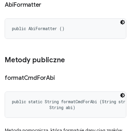
Abi
Formatter
public AbiFormatter ()
Metody publiczne
format
Cmd
For
Abi
public static String formatCmdForAbi (String str, 

                String abi)
Metoda pomocnicza, która formatuje dany ciąg znaków,