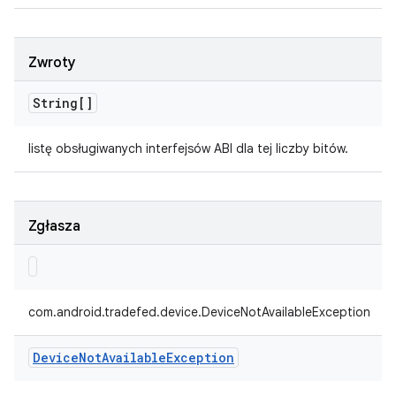
Zwroty
String[]
listę obsługiwanych interfejsów ABI dla tej liczby bitów.
Zgłasza
com.android.tradefed.device.DeviceNotAvailableException
Device
Not
Available
Exception