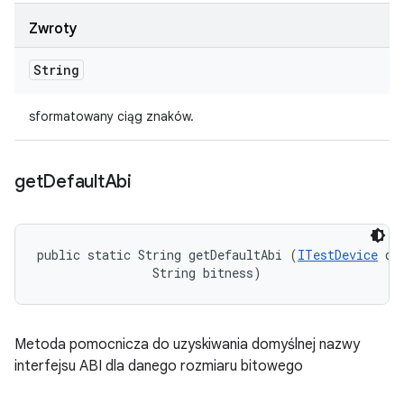
Zwroty
String
sformatowany ciąg znaków.
get
Default
Abi
public static String getDefaultAbi (
ITestDevice
 dev
                String bitness)
Metoda pomocnicza do uzyskiwania domyślnej nazwy
interfejsu ABI dla danego rozmiaru bitowego