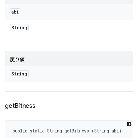
abi
String
戻り値
String
get
Bitness
public static String getBitness (String abi)