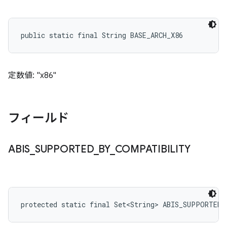
public static final String BASE_ARCH_X86
定数値: "x86"
フィールド
ABIS
_
SUPPORTED
_
BY
_
COMPATIBILITY
protected static final Set<String> ABIS_SUPPORTED