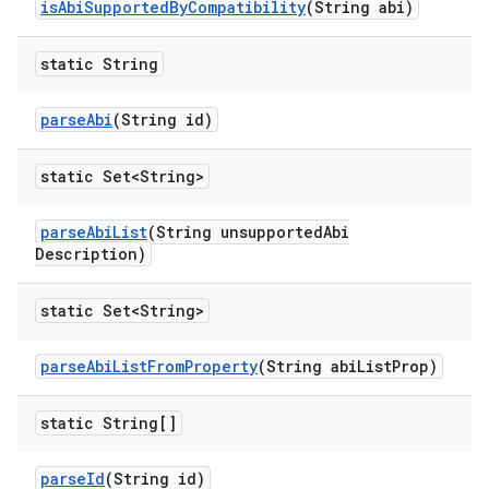
is
Abi
Supported
By
Compatibility
(String abi)
static String
parse
Abi
(String id)
static Set<String>
parse
Abi
List
(String unsupported
Abi
Description)
static Set<String>
parse
Abi
List
From
Property
(String abi
List
Prop)
static String[]
parse
Id
(String id)