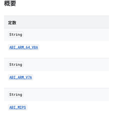
概要
定数
String
ABI
_
ARM
_
64
_
V8A
String
ABI
_
ARM
_
V7A
String
ABI
_
MIPS