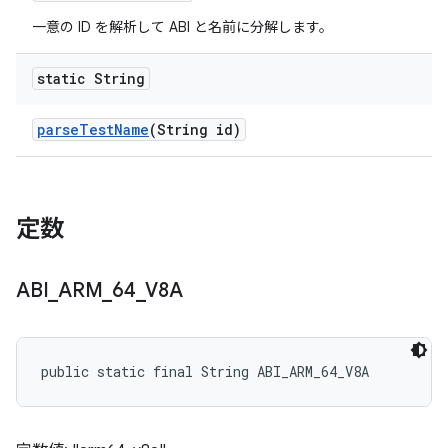
一意の ID を解析して ABI と名前に分解します。
static String
parse
Test
Name
(String id)
定数
ABI
_
ARM
_
64
_
V8A
public static final String ABI_ARM_64_V8A