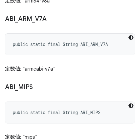
定数値: "arm64-v8a"
ABI
_
ARM
_
V7A
public static final String ABI_ARM_V7A
定数値: "armeabi-v7a"
ABI
_
MIPS
public static final String ABI_MIPS
定数値: "mips"