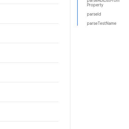
parseAbiListFrom
Property
parseId
parseTestName