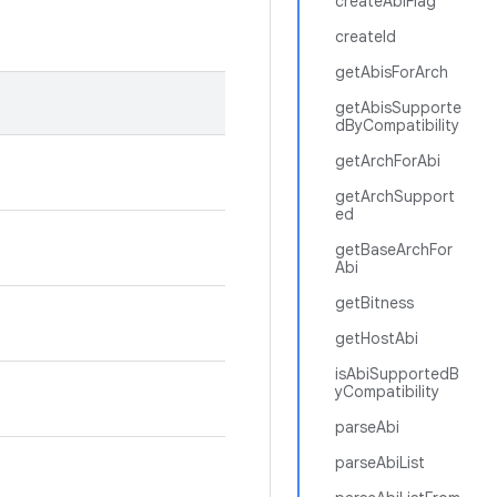
createAbiFlag
createId
getAbisForArch
getAbisSupporte
dByCompatibility
getArchForAbi
getArchSupport
ed
getBaseArchFor
Abi
getBitness
getHostAbi
isAbiSupportedB
yCompatibility
parseAbi
parseAbiList