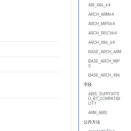
ABI_X86_64
ARCH_ARM64
ARCH_MIPS64
ARCH_RISCV64
ARCH_X86_64
BASE_ARCH_ARM
BASE_ARCH_MIP
S
BASE_ARCH_X86
字段
ABIS_SUPPORTE
D_BY_COMPATIBI
LITY
ARM_ABIS
公共方法