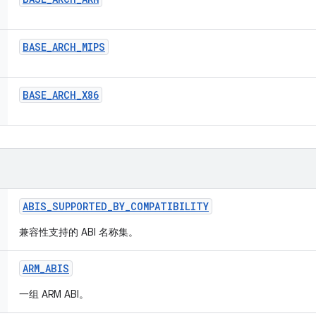
BASE
_
ARCH
_
MIPS
BASE
_
ARCH
_
X86
ABIS
_
SUPPORTED
_
BY
_
COMPATIBILITY
兼容性支持的 ABI 名称集。
ARM
_
ABIS
一组 ARM ABI。