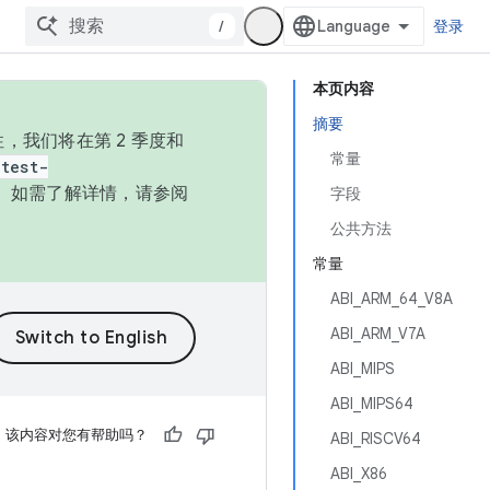
/
登录
本页内容
摘要
，我们将在第 2 季度和
常量
test-
本。如需了解详情，请参阅
字段
公共方法
常量
ABI_ARM_64_V8A
ABI_ARM_V7A
ABI_MIPS
ABI_MIPS64
该内容对您有帮助吗？
ABI_RISCV64
ABI_X86