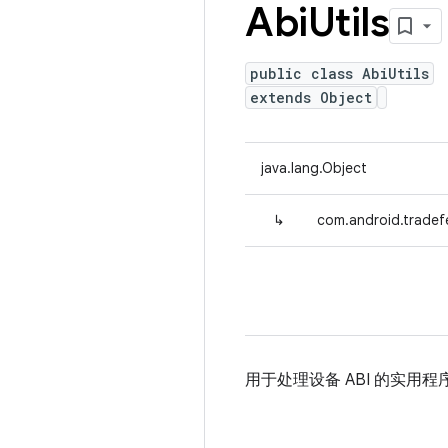
Abi
Utils
public class AbiUtils
extends Object
java.lang.Object
↳
com.android.tradefed
用于处理设备 ABI 的实用程