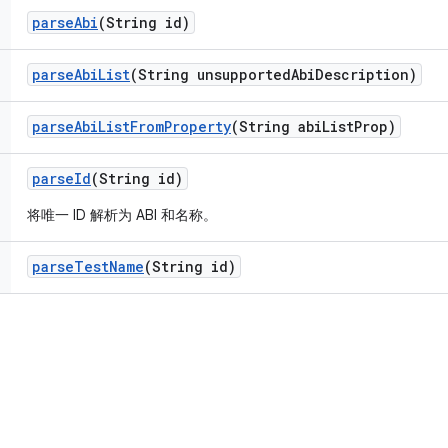
parse
Abi
(String id)
parse
Abi
List
(String unsupported
Abi
Description)
parse
Abi
List
From
Property
(String abi
List
Prop)
parse
Id
(String id)
将唯一 ID 解析为 ABI 和名称。
parse
Test
Name
(String id)