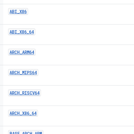
ABI
_
X86
ABI
_
X86
_
64
ARCH
_
ARM64
ARCH
_
MIPS64
ARCH
_
RISCV64
ARCH
_
X86
_
64
BASE
_
ARCH
_
ARM