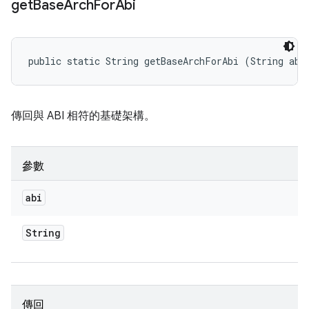
get
Base
Arch
For
Abi
public static String getBaseArchForAbi (String abi
傳回與 ABI 相符的基礎架構。
參數
abi
String
傳回