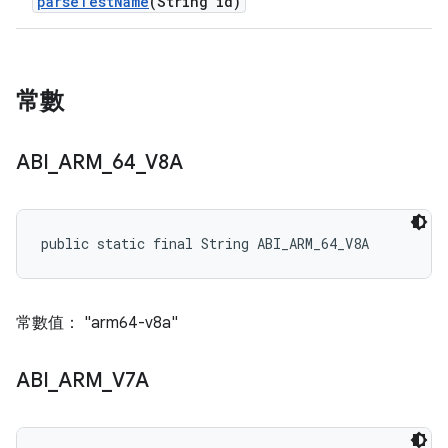
parse
Test
Name
(String id)
常數
ABI
_
ARM
_
64
_
V8A
public static final String ABI_ARM_64_V8A
常數值： "arm64-v8a"
ABI
_
ARM
_
V7A