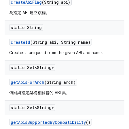
create
Abi
Flag
(String abi)
為指定 ABI 建立旗標。
static String
create
Id
(String abi
,
String name)
Creates a unique id from the given ABI and name.
static Set<String>
get
Abis
For
Arch
(String arch)
傳回與指定架構相關聯的 ABI 集。
static Set<String>
get
Abis
Supported
By
Compatibility
()