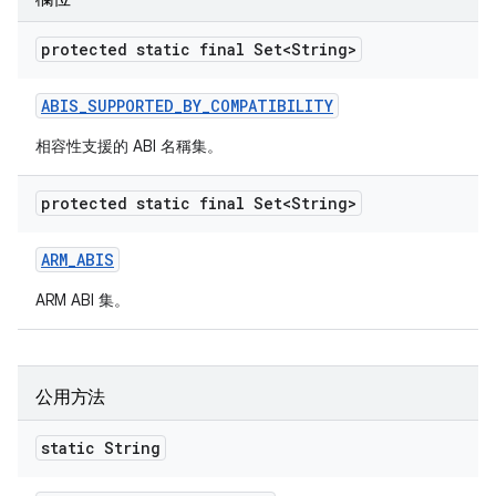
protected static final Set<String>
ABIS
_
SUPPORTED
_
BY
_
COMPATIBILITY
相容性支援的 ABI 名稱集。
protected static final Set<String>
ARM
_
ABIS
ARM ABI 集。
公用方法
static String