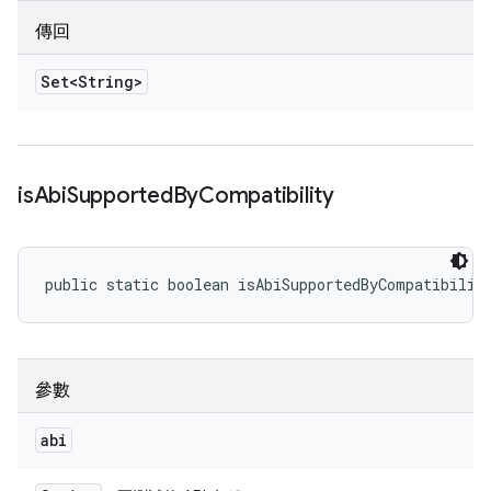
傳回
Set<String>
is
Abi
Supported
By
Compatibility
public static boolean isAbiSupportedByCompatibilit
參數
abi