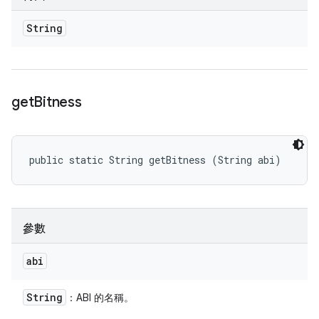
String
get
Bitness
public static String getBitness (String abi)
參數
abi
String
：ABI 的名稱。