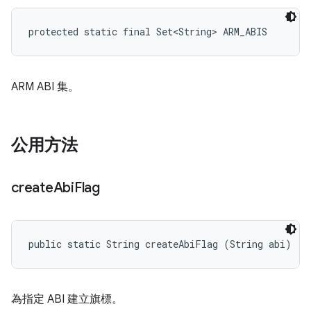
protected static final Set<String> ARM_ABIS
ARM ABI 集。
公用方法
create
Abi
Flag
public static String createAbiFlag (String abi)
為指定 ABI 建立旗標。