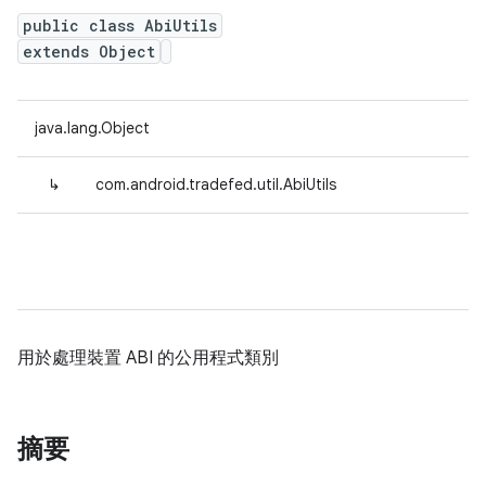
public class AbiUtils
extends Object
java.lang.Object
↳
com.android.tradefed.util.AbiUtils
用於處理裝置 ABI 的公用程式類別
摘要