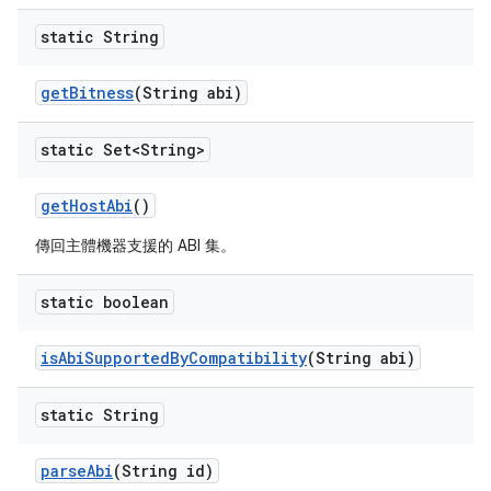
static String
get
Bitness
(String abi)
static Set<String>
get
Host
Abi
()
傳回主體機器支援的 ABI 集。
static boolean
is
Abi
Supported
By
Compatibility
(String abi)
static String
parse
Abi
(String id)