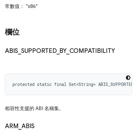
常數值： "x86"
欄位
ABIS
_
SUPPORTED
_
BY
_
COMPATIBILITY
protected static final Set<String> ABIS_SUPPORTED
相容性支援的 ABI 名稱集。
ARM
_
ABIS