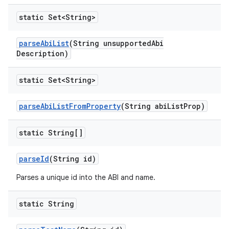
static Set<String>
parse
Abi
List
(String unsupported
Abi
Description)
static Set<String>
parse
Abi
List
From
Property
(String abi
List
Prop)
static String[]
parse
Id
(String id)
Parses a unique id into the ABI and name.
static String