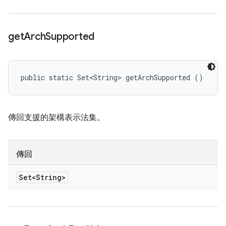
get
Arch
Supported
public static Set<String> getArchSupported ()
傳回支援的架構表示法集。
傳回
Set<String>