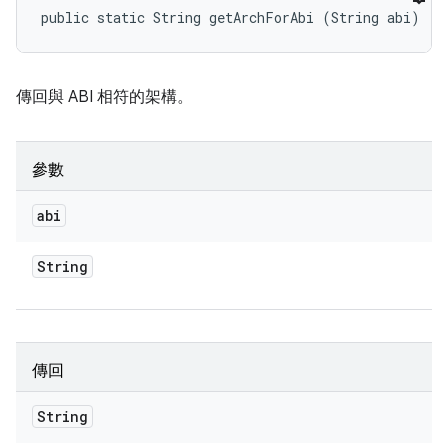
public static String getArchForAbi (String abi)
傳回與 ABI 相符的架構。
參數
abi
String
傳回
String