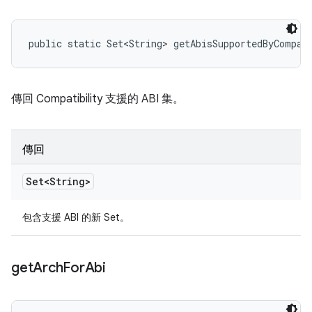
public static Set<String> getAbisSupportedByCompat
傳回 Compatibility 支援的 ABI 集。
傳回
Set<String>
包含支援 ABI 的新 Set。
get
Arch
For
Abi