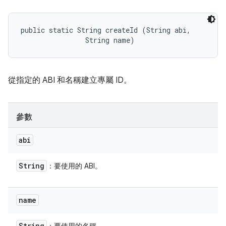
public static String createId (String abi, 

                String name)
從指定的 ABI 和名稱建立專屬 ID。
參數
abi
String
：要使用的 ABI。
name
String