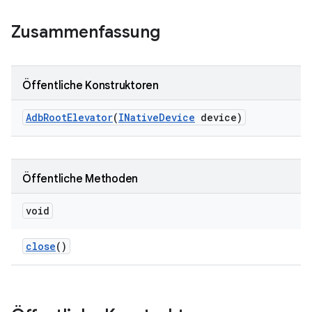
Zusammenfassung
Öffentliche Konstruktoren
Adb
Root
Elevator
(
INative
Device
device)
Öffentliche Methoden
void
close
()