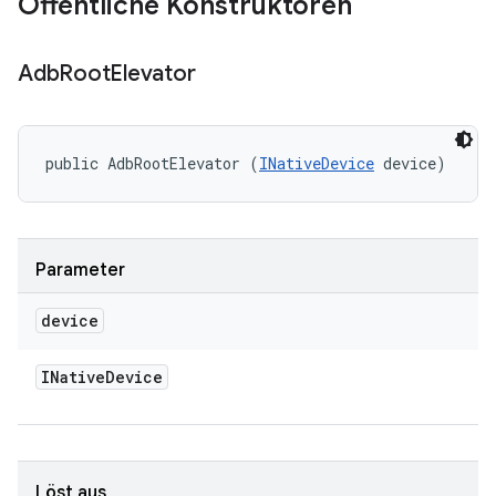
Öffentliche Konstruktoren
Adb
Root
Elevator
public AdbRootElevator (
INativeDevice
 device)
Parameter
device
INative
Device
Löst aus