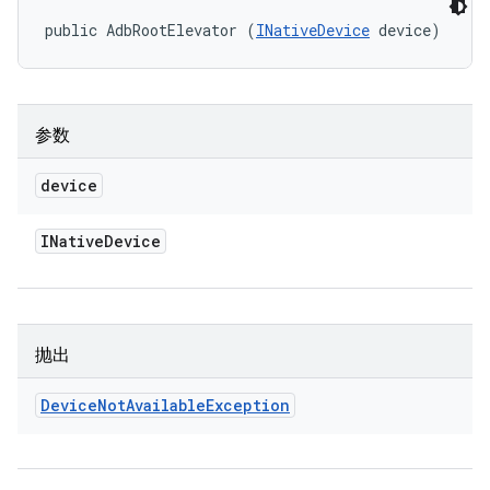
public AdbRootElevator (
INativeDevice
 device)
参数
device
INative
Device
抛出
Device
Not
Available
Exception