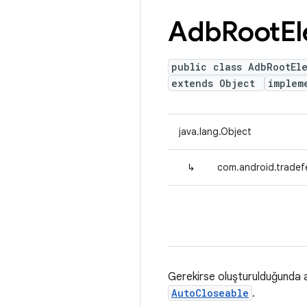
Adb
Root
El
public class AdbRootEl
extends Object
implem
java.lang.Object
↳
com.android.tradef
Gerekirse oluşturulduğunda a
AutoCloseable
.