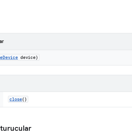
ar
ve
Device
device)
close
()
turucular