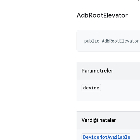
Adb
Root
Elevator
public AdbRootElevator
Parametreler
device
Verdiği hatalar
Device
Not
Available