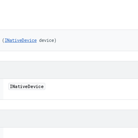
 (
INativeDevice
 device)
INative
Device