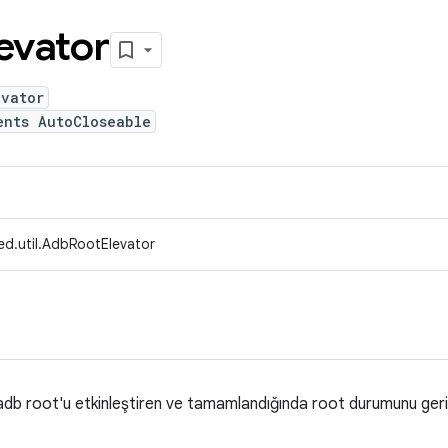
evator
evator
ents AutoCloseable
ed.util.AdbRootElevator
db root'u etkinleştiren ve tamamlandığında root durumunu geri 