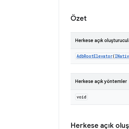
Özet
Herkese açık oluşturucul
Adb
Root
Elevator
(
INati
Herkese açık yöntemler
void
Herkese açık oluş