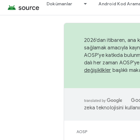
Dokümanlar
Android Kod Arama
2026'dan itibaren, ana k
sağlamak amacıyla kayn
AOSP'ye katkıda bulunm
dalı her zaman AOSP'ye 
değişiklikler
başlıklı maka
Goog
zeka teknolojisini kullanı
AOSP