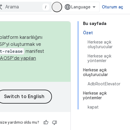
/
Oturum aç
Bu sayfada
Özet
latform kararlılığını
Herkese açık
SP'yi oluşturmak ve
oluşturucular
t-release
manifest
Herkese açık
n
AOSP'de yapılan
yöntemler
Herkese açık
oluşturucular
AdbRootElevator
Herkese açık
yöntemler
kapat
 size yardımcı oldu mu?