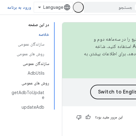
ورود به برنامه
در این صفحه
خلاصه
نبع را در سه‌ماهه دوم و
سازندگان عمومی
استفاده کنید. شاخه
روش های عمومی
سازندگان عمومی
AdbUtils
روش های عمومی
getAdbToUpdat
e
updateAdb
این مرور مفید بود؟