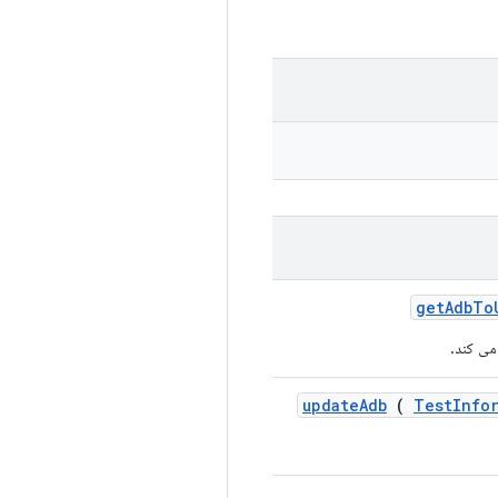
get
Adb
To
update
Adb
(
Test
Info