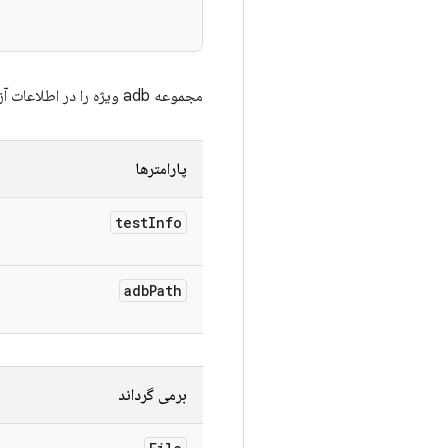
مجموعه adb ویژه را در اطلاعات آزمایشی که باید در PATH تنظیم شود، دریافت می کند.
پارامترها
test
Info
adb
Path
برمی گرداند