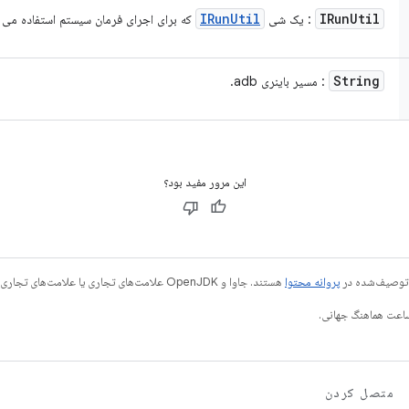
IRun
Util
IRun
Util
: یک شی
که برای اجرای فرمان سیستم استفاده می 
String
: مسیر باینری adb.
این مرور مفید بود؟
ی توصیف‌شده در
پروانه محتوا
هستند. جاوا و OpenJDK علامت‌های تجاری یا علامت‌های تجاری ثبت‌شده Oracle و/یا وابسته‌های آن هستند.
متصل کردن