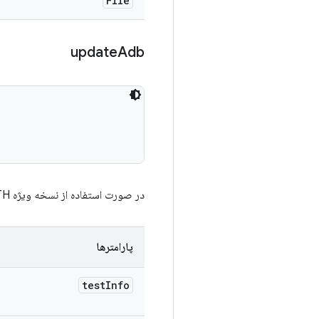
File
update
Adb
در صورت استفاده از نسخه ویژه adb، $PATH را به‌روزرسانی می‌کند.
پارامترها
test
Info