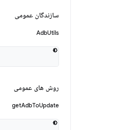
سازندگان عمومی
Adb
Utils
روش های عمومی
get
Adb
To
Update