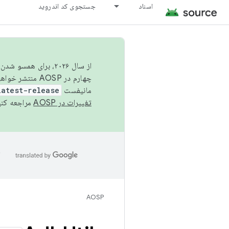
اسناد
جستجوی کد اندروید
از سال ۲۰۲۶، برای ه
چهارم در AOSP منتشر خواهیم کرد. برای ساخت و مشارکت در AOSP،
مانیفست
latest-release
تغییرات در AOSP
مراجعه کنی
ا
AOSP