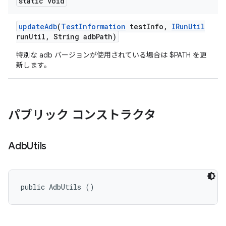
static void
update
Adb
(
Test
Information
test
Info
,
IRun
Util
run
Util
,
String adb
Path)
特別な adb バージョンが使用されている場合は $PATH を更
新します。
パブリック コンストラクタ
Adb
Utils
public AdbUtils ()