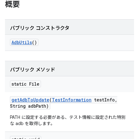
概要
パブリック コンストラクタ
Adb
Utils
()
パブリック メソッド
static File
get
Adb
To
Update
(
Test
Information
test
Info
,
String adb
Path)
PATH に設定する必要がある、テスト情報に設定された特別
な adb を取得します。