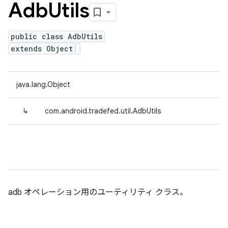
Adb
Utils
public class AdbUtils
extends Object
java.lang.Object
↳
com.android.tradefed.util.AdbUtils
adb オペレーション用のユーティリティ クラス。