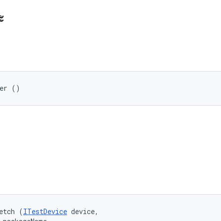
ะ
her ()
etch (
ITestDevice
 device, 
