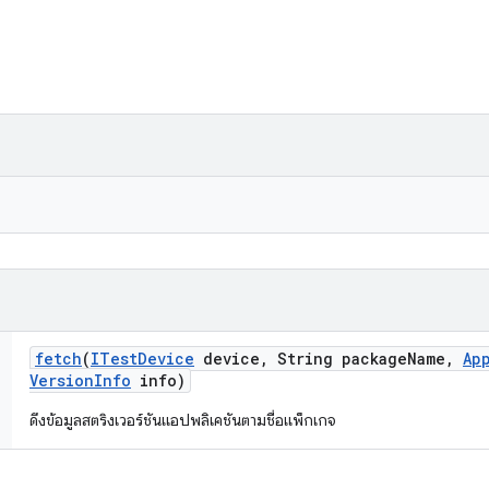
fetch
(
ITest
Device
device
,
String package
Name
,
Ap
Version
Info
info)
ดึงข้อมูลสตริงเวอร์ชันแอปพลิเคชันตามชื่อแพ็กเกจ