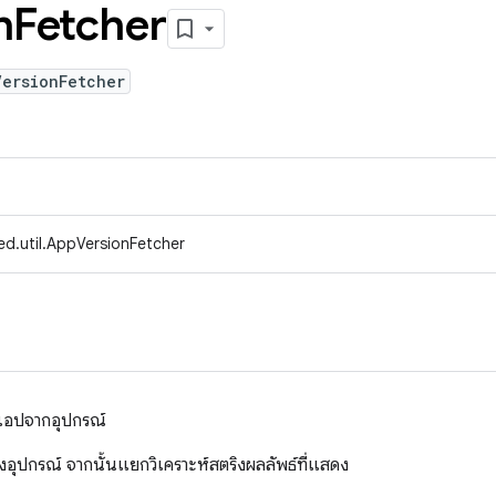
n
Fetcher
VersionFetcher
ed.util.AppVersionFetcher
ันแอปจากอุปกรณ์
งอุปกรณ์ จากนั้นแยกวิเคราะห์สตริงผลลัพธ์ที่แสดง