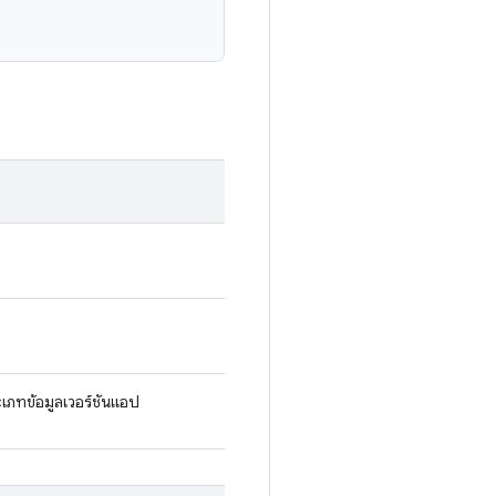
เภทข้อมูลเวอร์ชันแอป