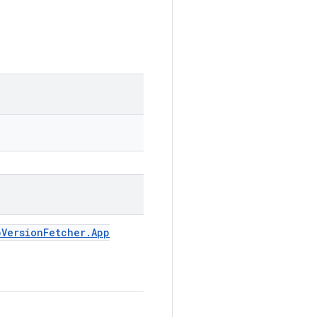
p
Version
Fetcher
.
App