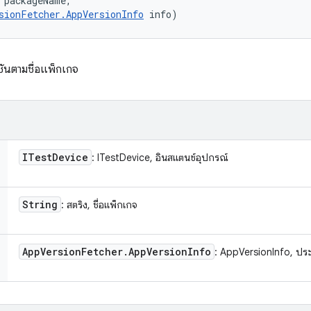
 packageName, 

sionFetcher.AppVersionInfo
 info)
ชันตามชื่อแพ็กเกจ
ITest
Device
: ITestDevice, อินสแตนซ์อุปกรณ์
String
: สตริง, ชื่อแพ็กเกจ
App
Version
Fetcher
.
App
Version
Info
: AppVersionInfo, ประ