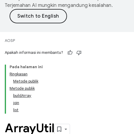
Terjemahan AI mungkin mengandung kesalahan.
AOSP
Apakah informasi ini membantu?
Pada halaman ini
Ringkasan
Metode publik
Metode publik
buildArray
join
list
Array
Util