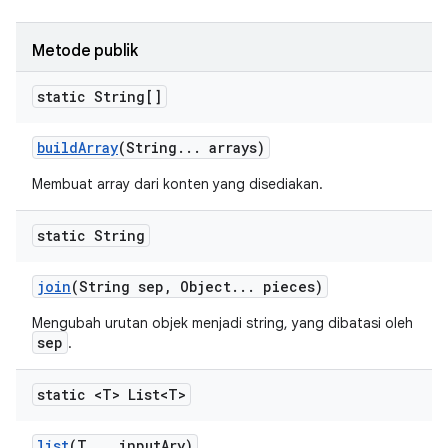
Metode publik
static String[]
build
Array
(String
.
.
.
arrays)
Membuat array dari konten yang disediakan.
static String
join
(String sep
,
Object
.
.
.
pieces)
Mengubah urutan objek menjadi string, yang dibatasi oleh
sep
.
static <T> List<T>
list
(T
.
.
.
input
Ary)