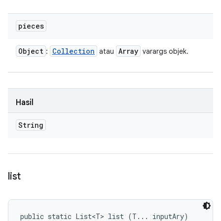
pieces
Object
Collection
Array
:
atau
varargs objek.
Hasil
String
list
public static List<T> list (T... inputAry)