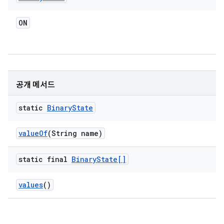
ON
공개 메서드
static
Binary
State
value
Of
(String name)
static final
Binary
State[]
values
()