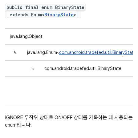
public final enum BinaryState
extends Enum<
BinaryState
>
java.lang.Object
↳
java.lang.Enum<
com.android.tradefed.util.BinaryState
↳
com.android.tradefed.util.BinaryState
IGNORE 무작위 상태로 ON/OFF 상태를 기록하는 데 사용되는
enum입니다.