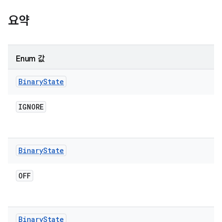
요약
Enum 값
Binary
State
IGNORE
Binary
State
OFF
Binary
State