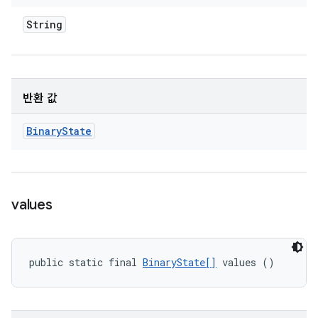
String
반환 값
Binary
State
values
public static final 
BinaryState[]
 values ()