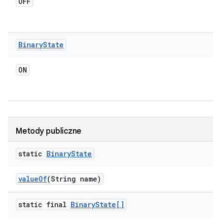
OFF
Binary
State
ON
Metody publiczne
static
Binary
State
value
Of
(String name)
static final
Binary
State[]