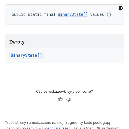
public static final 
BinaryState[]
 values ()
Zwroty
Binary
State[]
Czy te wskazówki były pomocne?
Treść strony i umieszczone na niej fragmenty kodu podlegają
licencjom opisanym w
Licencji na treści
. Java i OpenJDK są znakami