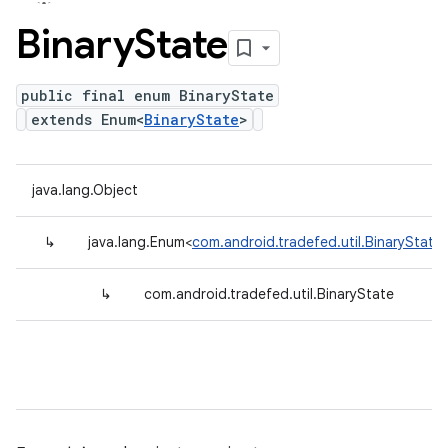
Binary
State
public final enum BinaryState
extends Enum<
BinaryState
>
java.lang.Object
↳
java.lang.Enum<
com.android.tradefed.util.BinaryState
↳
com.android.tradefed.util.BinaryState