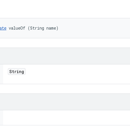
ate
 valueOf (String name)
String