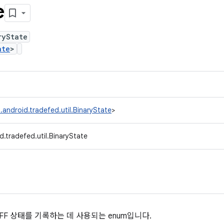
e
ryState
ate
>
.android.tradefed.util.BinaryState
>
.tradefed.util.BinaryState
OFF 상태를 기록하는 데 사용되는 enum입니다.