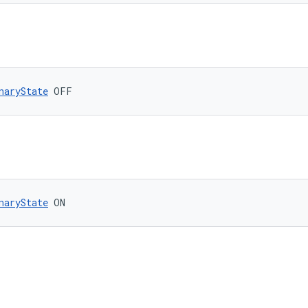
naryState
 OFF
naryState
 ON