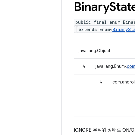
Binary
Stat
public final enum Bina
extends Enum<
BinarySt
java.lang.Object
↳
java.lang.Enum<
com
↳
com.android
IGNORE 무작위 상태로 ON/