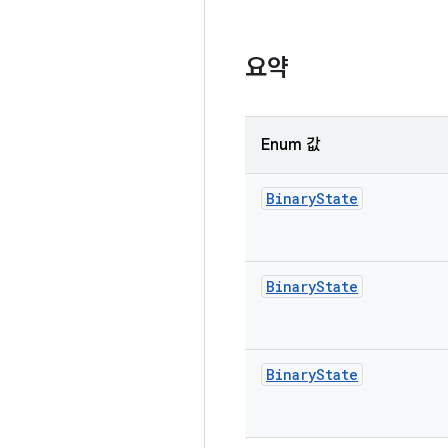
요약
Enum 값
Binary
State
Binary
State
Binary
State