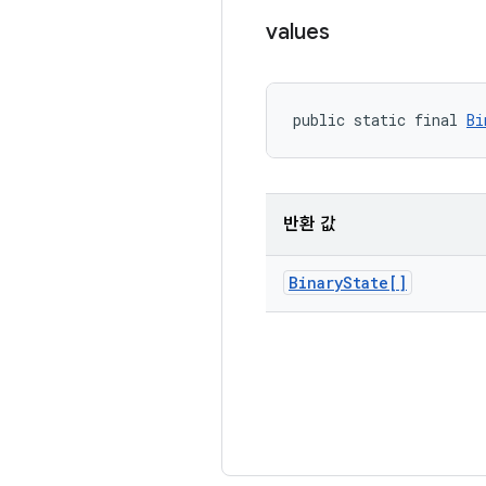
values
public static final 
Bi
반환 값
Binary
State[]