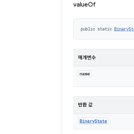
value
Of
public static 
BinarySt
매개변수
name
반환 값
Binary
State