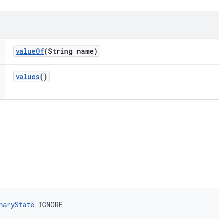
value
Of
(String name)
values
()
naryState
 IGNORE