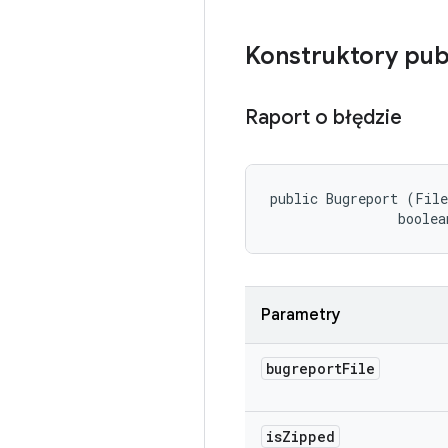
Konstruktory pub
Raport o błędzie
public Bugreport (File
                boolea
Parametry
bugreport
File
is
Zipped