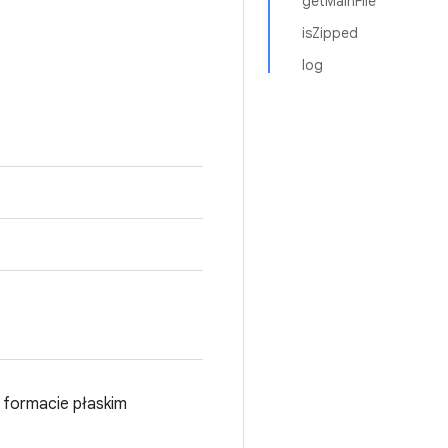
getMainFile
isZipped
log
w formacie płaskim