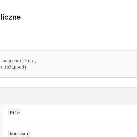
liczne
 bugreportFile, 

n isZipped)
File
boolean