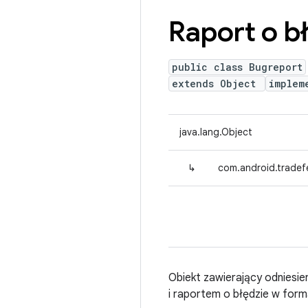
Raport o b
public class Bugreport
extends Object
implem
java.lang.Object
↳
com.android.tradefe
Obiekt zawierający odniesie
i raportem o błędzie w form