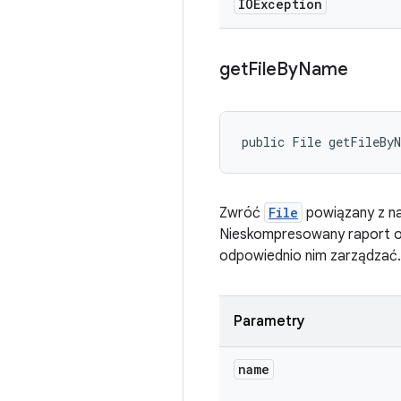
IOException
get
File
By
Name
public File getFileBy
Zwróć
File
powiązany z naz
Nieskompresowany raport o b
odpowiednio nim zarządzać.
Parametry
name