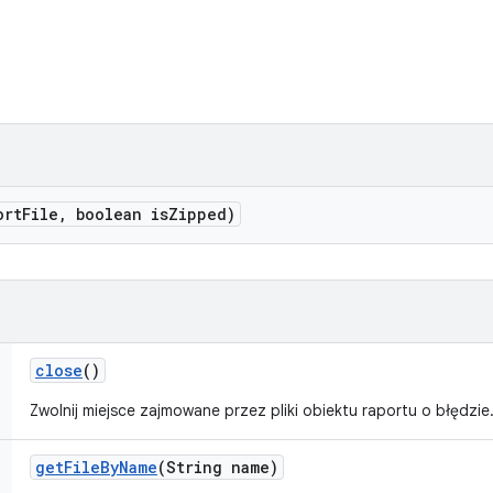
ort
File
,
boolean is
Zipped)
close
()
Zwolnij miejsce zajmowane przez pliki obiektu raportu o błędzie
get
File
By
Name
(String name)