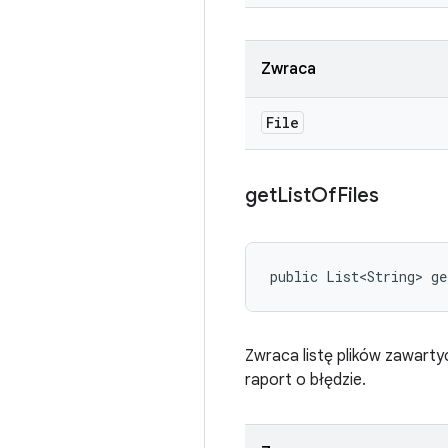
Zwraca
File
get
List
Of
Files
public List<String> g
Zwraca listę plików zawarty
raport o błędzie.