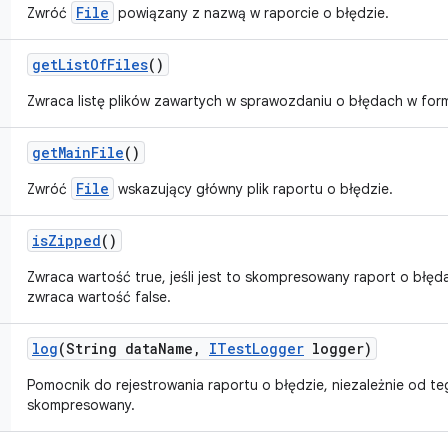
File
Zwróć
powiązany z nazwą w raporcie o błędzie.
get
List
Of
Files
()
Zwraca listę plików zawartych w sprawozdaniu o błędach w form
get
Main
File
()
File
Zwróć
wskazujący główny plik raportu o błędzie.
is
Zipped
()
Zwraca wartość true, jeśli jest to skompresowany raport o błęd
zwraca wartość false.
log
(String data
Name
,
ITest
Logger
logger)
Pomocnik do rejestrowania raportu o błędzie, niezależnie od te
skompresowany.