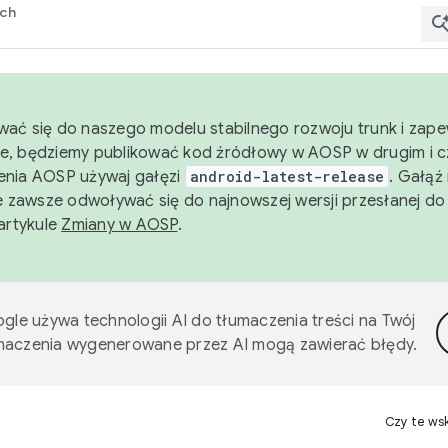
rch
wać się do naszego modelu stabilnego rozwoju trunk i zape
e, będziemy publikować kod źródłowy w AOSP w drugim i c
enia AOSP używaj gałęzi
android-latest-release
. Gałąź
 zawsze odwoływać się do najnowszej wersji przesłanej do
 artykule
Zmiany w AOSP
.
gle używa technologii AI do tłumaczenia treści na Twój
umaczenia wygenerowane przez AI mogą zawierać błędy.
Czy te ws