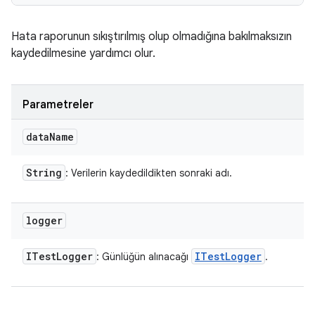
Hata raporunun sıkıştırılmış olup olmadığına bakılmaksızın
kaydedilmesine yardımcı olur.
Parametreler
data
Name
String
: Verilerin kaydedildikten sonraki adı.
logger
ITest
Logger
ITest
Logger
: Günlüğün alınacağı
.