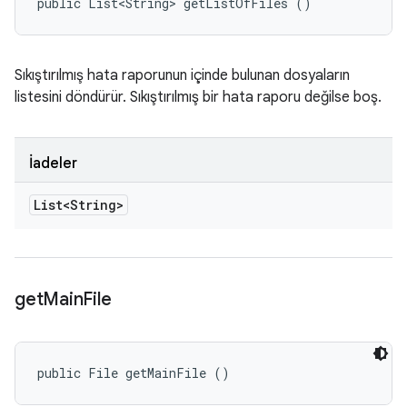
public List<String> getListOfFiles ()
Sıkıştırılmış hata raporunun içinde bulunan dosyaların
listesini döndürür. Sıkıştırılmış bir hata raporu değilse boş.
İadeler
List<String>
get
Main
File
public File getMainFile ()