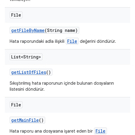
File
get
File
By
Name
(String name)
File
Hata raporundaki adla ilişkili
değerini döndürür.
List<String>
get
List
Of
Files
()
Sıkıştırılmış hata raporunun içinde bulunan dosyaların
listesini döndürür.
File
get
Main
File
()
File
Hata raporu ana dosyasına işaret eden bir