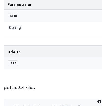
Parametreler
name
String
İadeler
File
get
List
Of
Files