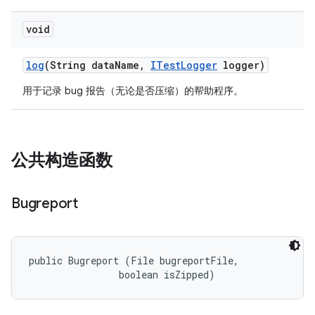
void
log
(String data
Name
,
ITest
Logger
logger)
用于记录 bug 报告（无论是否压缩）的帮助程序。
公共构造函数
Bugreport
public Bugreport (File bugreportFile, 

                boolean isZipped)