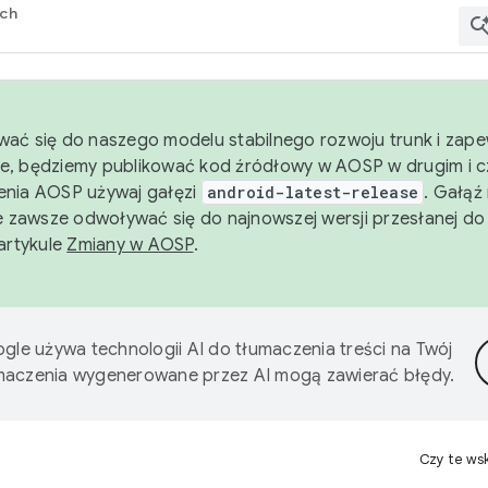
rch
wać się do naszego modelu stabilnego rozwoju trunk i zape
e, będziemy publikować kod źródłowy w AOSP w drugim i c
enia AOSP używaj gałęzi
android-latest-release
. Gałąź
 zawsze odwoływać się do najnowszej wersji przesłanej do
 artykule
Zmiany w AOSP
.
gle używa technologii AI do tłumaczenia treści na Twój
umaczenia wygenerowane przez AI mogą zawierać błędy.
Czy te ws