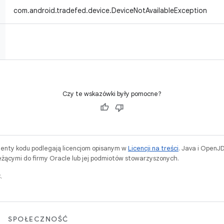
com.android.tradefed.device.DeviceNotAvailableException
Czy te wskazówki były pomocne?
menty kodu podlegają licencjom opisanym w
Licencji na treści
. Java i OpenJ
ącymi do firmy Oracle lub jej podmiotów stowarzyszonych.
.
SPOŁECZNOŚĆ