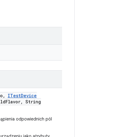
fo
,
ITest
Device
ild
Flavor
,
String
stąpienia odpowiednich pól
urządzeniu jako atrybuty