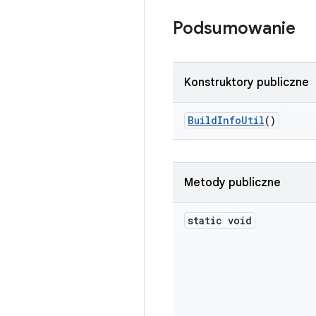
Podsumowanie
Konstruktory publiczne
Build
Info
Util
()
Metody publiczne
static void