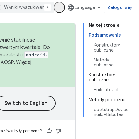
/
Zaloguj się
Na tej stronie
Podsumowanie
wnić stabilność
Konstruktory
zwartym kwartale. Do
publiczne
 manifestu
android-
Metody
 AOSP. Więcej
publiczne
Konstruktory
publiczne
BuildInfoUtil
Metody publiczne
bootstrapDevice
BuildAttributes
kazówki były pomocne?