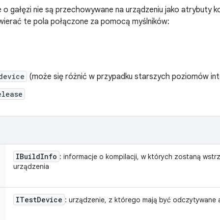
o gałęzi nie są przechowywane na urządzeniu jako atrybuty ko
awierać te pola połączone za pomocą myślników:
device
(może się różnić w przypadku starszych poziomów inte
elease
IBuild
Info
: informacje o kompilacji, w których zostaną wstrz
urządzenia
ITest
Device
: urządzenie, z którego mają być odczytywane a