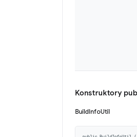
Konstruktory pub
Build
Info
Util
public BuildInfoUtil (