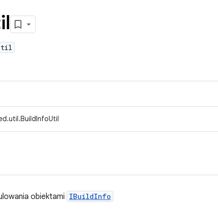
il
til
.util.BuildInfoUtil
ulowania obiektami
IBuildInfo