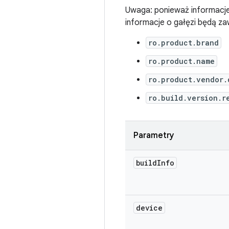
Uwaga: ponieważ informacje 
informacje o gałęzi będą z
ro.product.brand
ro.product.name
ro.product.vendor.
ro.build.version.r
Parametry
build
Info
device