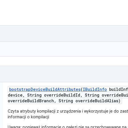
bootstrap
Device
Build
Attributes
(
IBuild
Info
build
In
device
,
String override
Build
Id
,
String override
Bu
override
Build
Branch
,
String override
Build
Alias)
Czyta atrybuty kompilacji z urządzenia i wykorzystuje je do za
informacji o kompilacji
Uwaga: ponieważ informacje o gałęzi nie są przechowywane na 