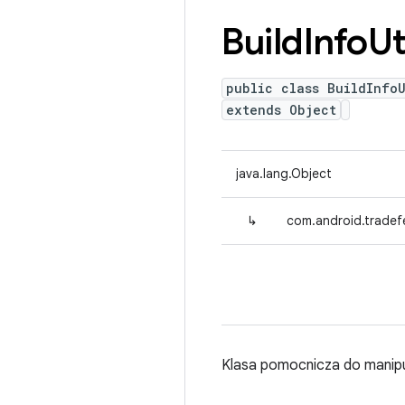
Build
Info
Ut
public class BuildInfoU
extends Object
java.lang.Object
↳
com.android.tradefed
Klasa pomocnicza do manip