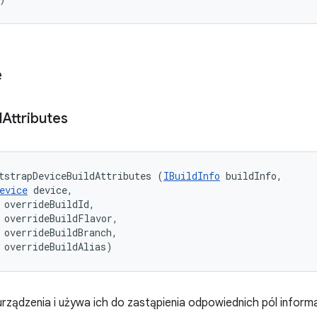
e
d
Attributes
tstrapDeviceBuildAttributes (
IBuildInfo
 buildInfo, 

evice
 device, 

 overrideBuildId, 

 overrideBuildFlavor, 

 overrideBuildBranch, 

 overrideBuildAlias)
urządzenia i używa ich do zastąpienia odpowiednich pól informac