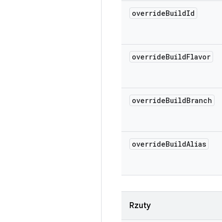
override
Build
Id
override
Build
Flavor
override
Build
Branch
override
Build
Alias
Rzuty