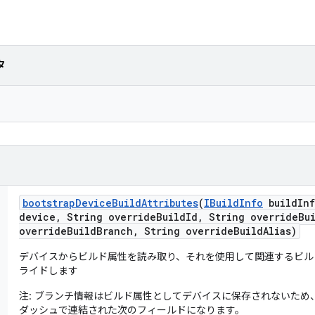
タ
bootstrap
Device
Build
Attributes
(
IBuild
Info
build
In
device
,
String override
Build
Id
,
String override
Bu
override
Build
Branch
,
String override
Build
Alias)
デバイスからビルド属性を読み取り、それを使用して関連するビル
ライドします
注: ブランチ情報はビルド属性としてデバイスに保存されないため
ダッシュで連結された次のフィールドになります。