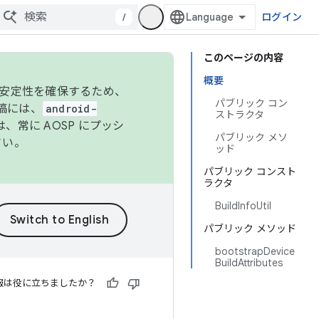
/
ログイン
このページの内容
概要
の安定性を確保するため、
パブリック コン
投稿には、
android-
ストラクタ
、常に AOSP にプッシ
パブリック メソ
さい。
ッド
パブリック コンスト
ラクタ
BuildInfoUtil
パブリック メソッド
bootstrapDevice
BuildAttributes
報は役に立ちましたか？