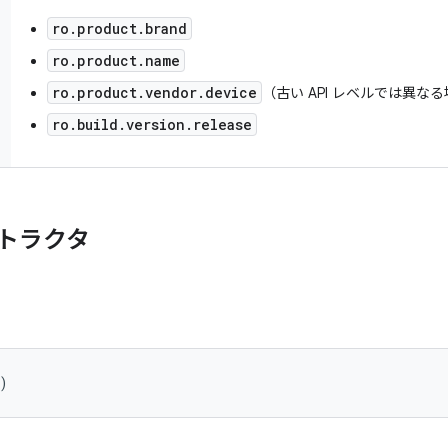
ro.product.brand
ro.product.name
ro.product.vendor.device
（古い API レベルでは異な
ro.build.version.release
トラクタ
)