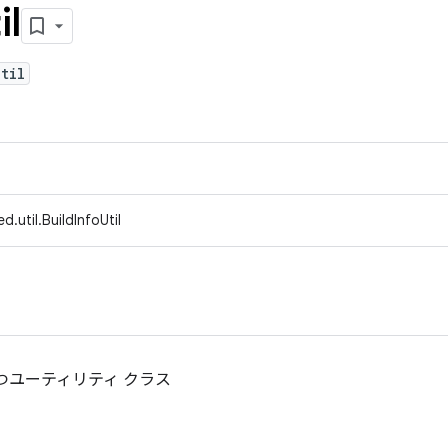
il
til
.util.BuildInfoUtil
つユーティリティ クラス