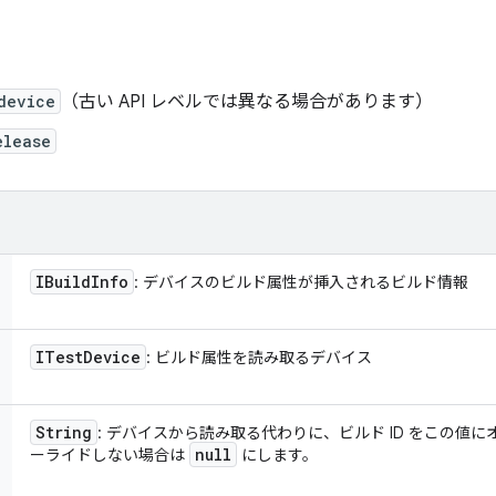
device
（古い API レベルでは異なる場合があります）
elease
IBuild
Info
: デバイスのビルド属性が挿入されるビルド情報
ITest
Device
: ビルド属性を読み取るデバイス
String
: デバイスから読み取る代わりに、ビルド ID をこの値
null
ーライドしない場合は
にします。