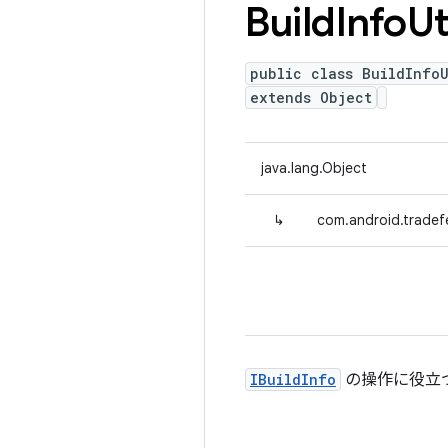
Build
Info
Ut
public class BuildInfoU
extends Object
java.lang.Object
↳
com.android.tradefed
IBuildInfo
の操作に役立