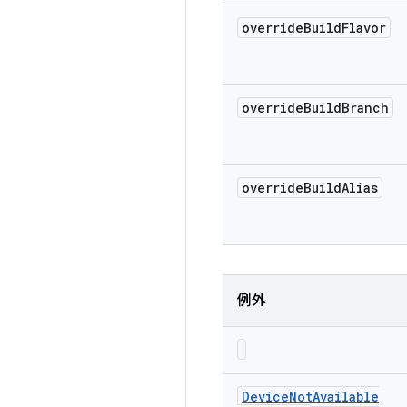
override
Build
Flavor
override
Build
Branch
override
Build
Alias
例外
Device
Not
Available