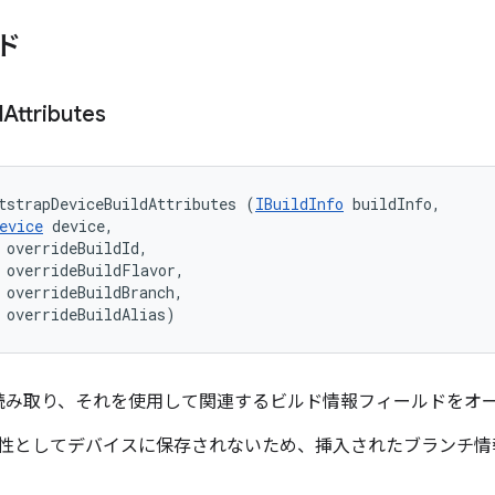
ド
d
Attributes
tstrapDeviceBuildAttributes (
IBuildInfo
 buildInfo, 

evice
 device, 

 overrideBuildId, 

 overrideBuildFlavor, 

 overrideBuildBranch, 

 overrideBuildAlias)
読み取り、それを使用して関連するビルド情報フィールドをオ
属性としてデバイスに保存されないため、挿入されたブランチ
。