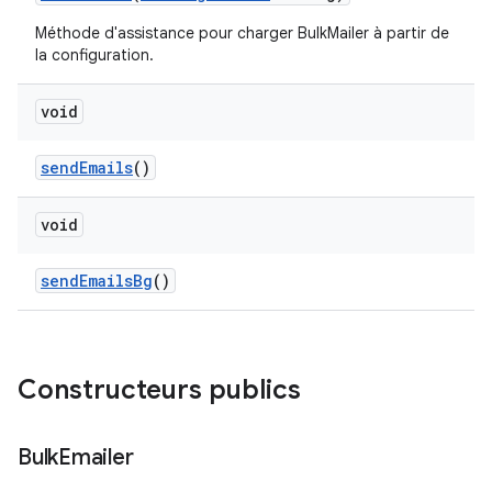
Méthode d'assistance pour charger BulkMailer à partir de
la configuration.
void
send
Emails
()
void
send
Emails
Bg
()
Constructeurs publics
Bulk
Emailer