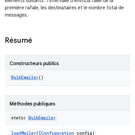
éléments suivants : l'intervalle d'envoi,la taille de la
première rafale, les destinataires et le nombre total de
messages.
Résumé
Constructeurs publics
Bulk
Emailer
()
Méthodes publiques
static
Bulk
Emailer
load
Mailer
(
IConfiguration
config)