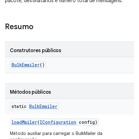
pacote, destinatários e número total de mensagens.
Resumo
Construtores públicos
Bulk
Emailer
()
Métodos públicos
static
Bulk
Emailer
load
Mailer
(
IConfiguration
config)
Método auxiliar para carregar o BulkMailer da