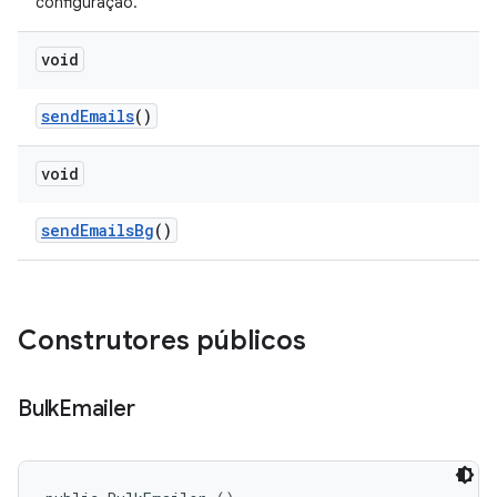
configuração.
void
send
Emails
()
void
send
Emails
Bg
()
Construtores públicos
Bulk
Emailer