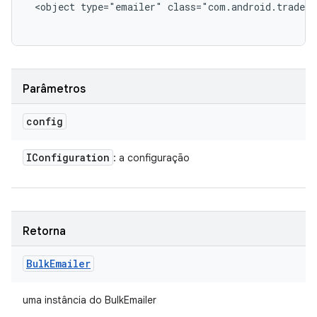
<object type="emailer" class="com.android.tradefe
Parâmetros
config
IConfiguration
: a configuração
Retorna
Bulk
Emailer
uma instância do BulkEmailer