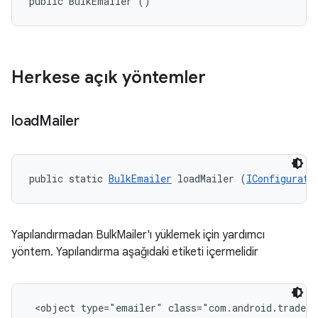
public BulkEmailer ()
Herkese açık yöntemler
load
Mailer
public static 
BulkEmailer
 loadMailer (
IConfigurati
Yapılandırmadan BulkMailer'ı yüklemek için yardımcı
yöntem. Yapılandırma aşağıdaki etiketi içermelidir
<object type="emailer" class="com.android.tradefe