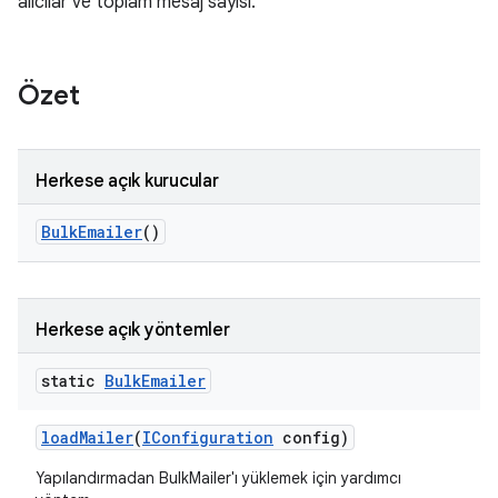
alıcılar ve toplam mesaj sayısı.
Özet
Herkese açık kurucular
Bulk
Emailer
()
Herkese açık yöntemler
static
Bulk
Emailer
load
Mailer
(
IConfiguration
config)
Yapılandırmadan BulkMailer'ı yüklemek için yardımcı