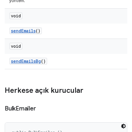
yöntem.
void
send
Emails
()
void
send
Emails
Bg
()
Herkese açık kurucular
Bulk
Emailer