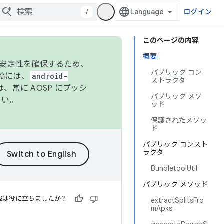
/
ログイン
このページの内容
概要
の安定性を確保するため、
パブリック コン
投稿には、
android-
ストラクタ
、常に AOSP にプッシ
パブリック メソ
さい。
ッド
保護されたメソッ
ド
パブリック コンスト
ラクタ
BundletoolUtil
パブリック メソッド
報は役に立ちましたか？
extractSplitsFro
mApks