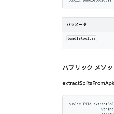
public BundletoolUtil 
パラメータ
bundletool
Jar
パブリック メソッ
extract
Splits
From
Apk
public File extractSpl
                String