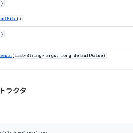
()
ool
File
()
()
meout
(List<String> args
,
long default
Value)
トラクタ