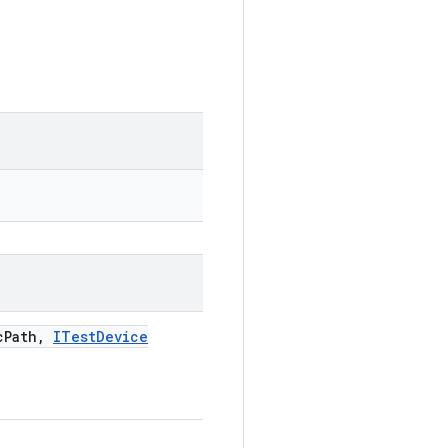
c
Path
,
ITest
Device