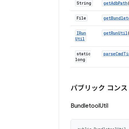
String
get
Adb
Path
File
get
Bundlet
IRun
get
Run
Util
Util
static
parse
Cmd
Ti
long
パブリック コンス
Bundletool
Util