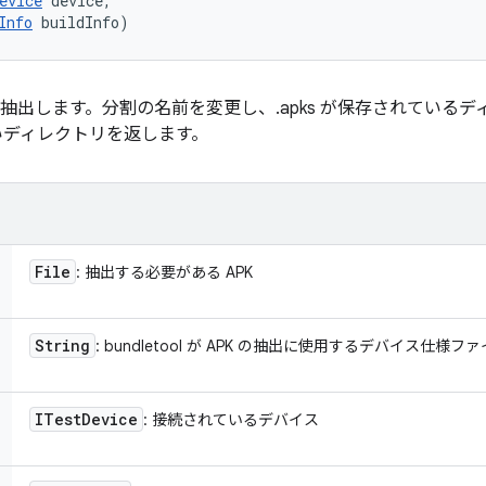
evice
 device, 

Info
 buildInfo)
APEX を抽出します。分割の名前を変更し、.apks が保存されて
いディレクトリを返します。
File
: 抽出する必要がある APK
String
: bundletool が APK の抽出に使用するデバイス仕様フ
ITest
Device
: 接続されているデバイス