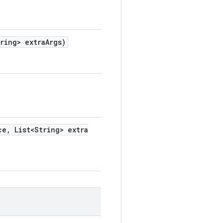
ring> extra
Args)
ce
,
List<String> extra