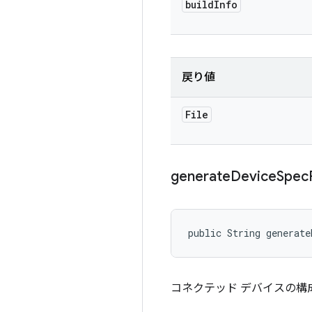
build
Info
戻り値
File
generate
Device
Spec
public String generate
コネクテッド デバイスの構成