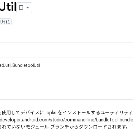
Util
Util
d.util.BundletoolUtil
インを使用してデバイスに .apks をインストールするユーティリティ ク
loper.android.com/studio/command-line/bundletool bu
されていないモジュール ブランチからダウンロードされます。