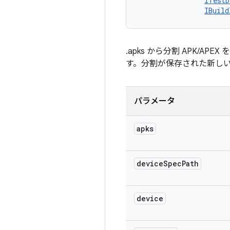
ITestD
IBuild
.apks から分割 APK/
す。分割が保存された新し
パラメータ
apks
device
Spec
Path
device