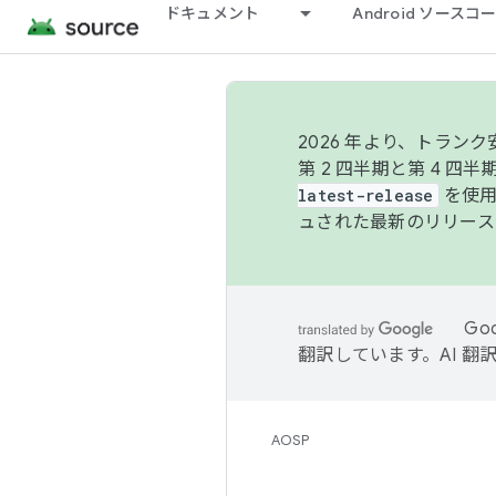
ドキュメント
Android ソース
2026 年より、トラ
第 2 四半期と第 4 四
latest-release
を使用
ュされた最新のリリース
Go
翻訳しています。AI 
AOSP