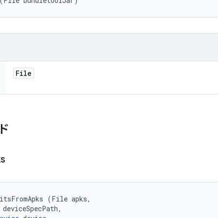
(File bundletoolJar)
File
ド
s
itsFromApks (File apks, 

 deviceSpecPath, 
