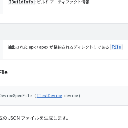
IBuild
Info
: ビルド アーティファクト情報
File
抽出された apk / apex が格納されるディレクトリである
File
DeviceSpecFile (
ITestDevice
 device)
の JSON ファイルを生成します。