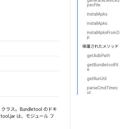
generateDeviceS
pecFile
installApks
installApks
installApksFromZi
p
保護されたメソッド
getAdbPath
getBundletoolFil
e
getRunUtil
parseCmdTimeo
ut
ラス。Bundletool のドキ
ndletool.jar は、モジュール フ