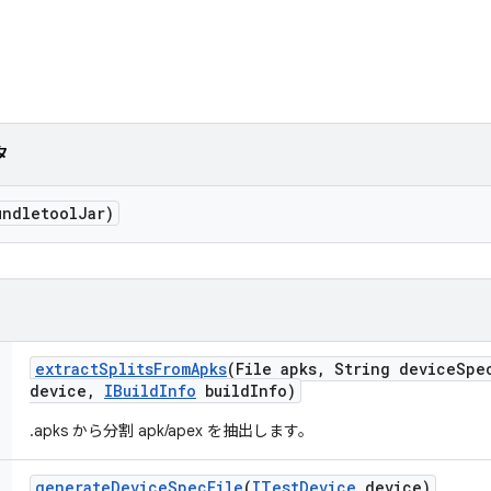
タ
undletool
Jar)
extract
Splits
From
Apks
(File apks
,
String device
Spe
device
,
IBuild
Info
build
Info)
.apks から分割 apk/apex を抽出します。
generate
Device
Spec
File
(
ITest
Device
device)