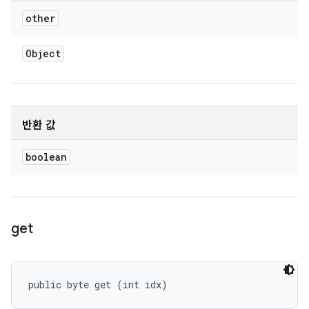
other
Object
반환 값
boolean
get
public byte get (int idx)