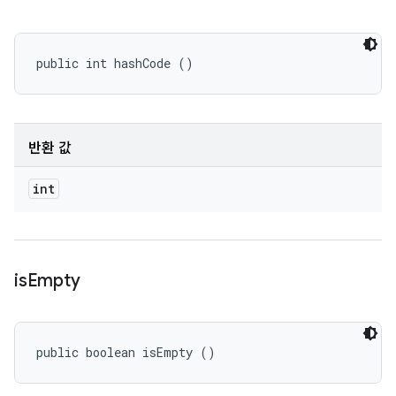
public int hashCode ()
반환 값
int
is
Empty
public boolean isEmpty ()