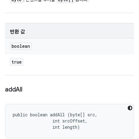
반환 값
boolean
true
add
All
public boolean addAll (byte[] src, 

                int srcOffset, 

                int length)