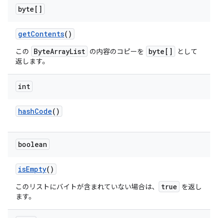
byte[]
get
Contents
()
ByteArrayList
byte[]
この
の内容のコピーを
として
返します。
int
hash
Code
()
boolean
is
Empty
()
true
このリストにバイトが含まれていない場合は、
を返し
ます。