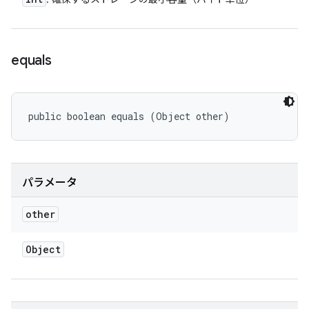
equals
public boolean equals (Object other)
パラメータ
other
Object