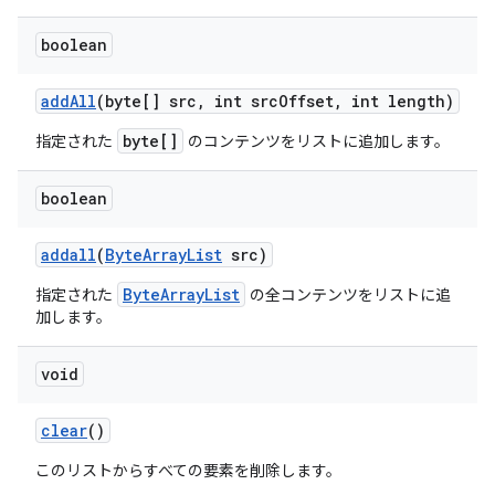
boolean
add
All
(byte[] src
,
int src
Offset
,
int length)
byte[]
指定された
のコンテンツをリストに追加します。
boolean
addall
(
Byte
Array
List
src)
ByteArrayList
指定された
の全コンテンツをリストに追
加します。
void
clear
()
このリストからすべての要素を削除します。