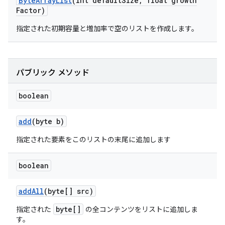
Byte
Array
List
(int default
Size
,
float growth
Factor)
指定された初期容量と増加率で空のリストを作成します。
パブリック メソッド
boolean
add
(byte b)
指定された要素をこのリストの末尾に追加します
boolean
add
All
(byte[] src)
byte[]
指定された
の全コンテンツをリストに追加しま
す。