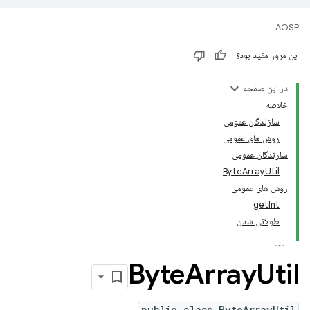
AOSP
این مرور مفید بود؟
در این صفحه
خلاصه
سازندگان عمومی
روش های عمومی
سازندگان عمومی
ByteArrayUtil
روش های عمومی
getInt
طولانی شدن
Byte
Array
Util
public class ByteArrayUtil