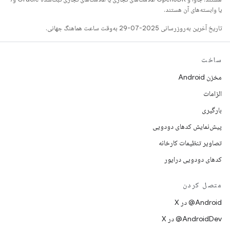
یا وابسته‌های آن هستند.
تاریخ آخرین به‌روزرسانی 2025-07-29 به‌وقت ساعت هماهنگ جهانی.
ساخت
مخزن Android
الزامات
بارگیری
پیش‌نمایش کدهای دودویی
تصاویر تنظیمات کارخانه
کدهای دودویی درایور
متصل کردن
‫‎@Android در X
‫‎@AndroidDev در X