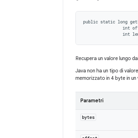
public static long get
                int off
                int le
Recupera un valore lungo dai
Java non ha un tipo di valor
memorizzato in 4 byte in un 
Parametri
bytes