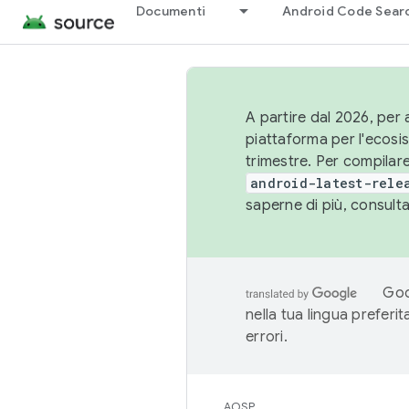
Documenti
Android Code Sear
A partire dal 2026, per a
piattaforma per l'ecos
trimestre. Per compilare
android-latest-rele
saperne di più, consult
Goo
nella tua lingua preferi
errori.
AOSP