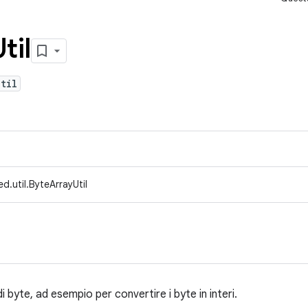
til
til
d.util.ByteArrayUtil
i byte, ad esempio per convertire i byte in interi.