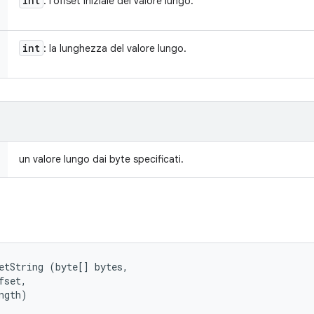
int
: l'offset iniziale del valore lungo.
int
: la lunghezza del valore lungo.
un valore lungo dai byte specificati.
etString (byte[] bytes, 

set, 

ngth)