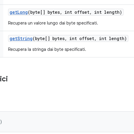
get
Long
(byte[] bytes
,
int offset
,
int length)
Recupera un valore lungo dai byte specificati.
get
String
(byte[] bytes
,
int offset
,
int length)
Recupera la stringa dai byte specificati.
ici
)