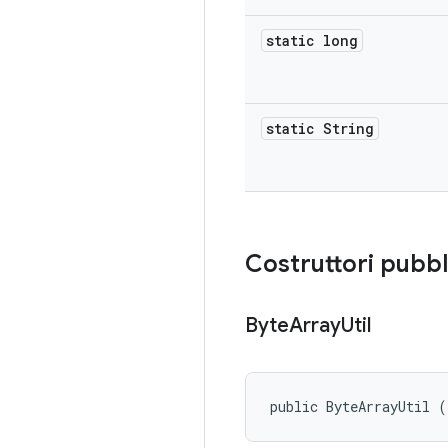
static long
static String
Costruttori pubbl
Byte
Array
Util
public ByteArrayUtil (