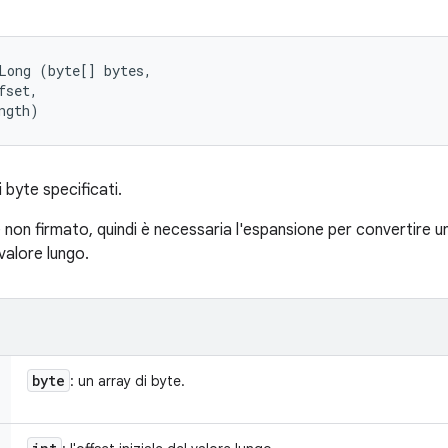
Long (byte[] bytes, 

set, 

ngth)
 byte specificati.
e non firmato, quindi è necessaria l'espansione per convertire u
valore lungo.
byte
: un array di byte.