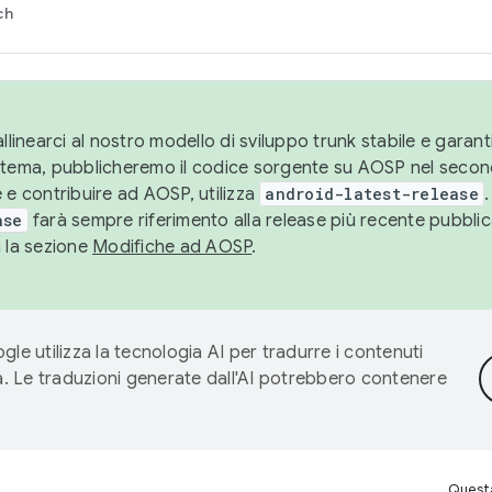
ch
llinearci al nostro modello di sviluppo trunk stabile e garantir
istema, pubblicheremo il codice sorgente su AOSP nel secon
 e contribuire ad AOSP, utilizza
android-latest-release
.
ase
farà sempre riferimento alla release più recente pubbli
a la sezione
Modifiche ad AOSP
.
gle utilizza la tecnologia AI per tradurre i contenuti
ta. Le traduzioni generate dall'AI potrebbero contenere
Questa