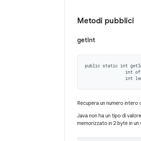
Metodi pubblici
get
Int
public static int getI
                int off
                int le
Recupera un numero intero da
Java non ha un tipo di valor
memorizzato in 2 byte in un 