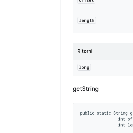
offset
length
Ritorni
long
get
String
public static String g
                int off
                int le