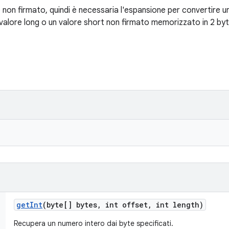
e non firmato, quindi è necessaria l'espansione per convertire u
valore long o un valore short non firmato memorizzato in 2 byte
get
Int
(byte[] bytes
,
int offset
,
int length)
Recupera un numero intero dai byte specificati.