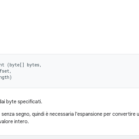
nt (byte[] bytes, 

set, 

ngth)
i byte specificati.
e senza segno, quindi è necessaria l'espansione per convertire
valore intero.