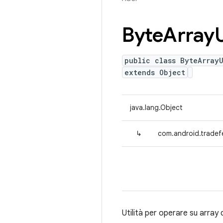
Byte
Array
U
public class ByteArrayU
extends Object
java.lang.Object
↳
com.android.tradefe
Utilità per operare su array d