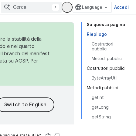
/
Accedi
Su questa pagina
Riepilogo
e la stabilità della
Costruttori
do e nel quarto
pubblici
 Il branch del manifest
Metodi pubblici
cata su AOSP. Per
Costruttori pubblici
ByteArrayUtil
Metodi pubblici
getInt
getLong
getString
 pagina è stata utile?