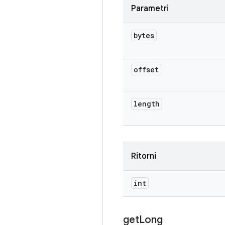
Parametri
bytes
offset
length
Ritorni
int
get
Long