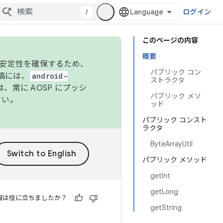
/
ログイン
このページの内容
概要
の安定性を確保するため、
パブリック コン
投稿には、
android-
ストラクタ
、常に AOSP にプッシ
パブリック メソ
さい。
ッド
パブリック コンスト
ラクタ
ByteArrayUtil
パブリック メソッド
getInt
getLong
報は役に立ちましたか？
getString