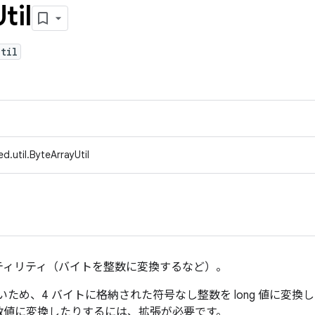
til
til
d.util.ByteArrayUtil
ティリティ（バイトを整数に変換するなど）。
ないため、4 バイトに格納された符号なし整数を long 値に変換
数値に変換したりするには、拡張が必要です。