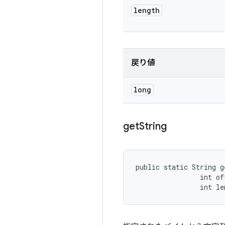
length
戻り値
long
get
String
public static String g
                int off
                int le