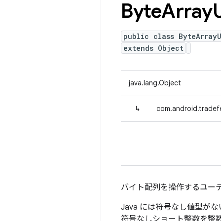
Byte
Array
U
public class ByteArrayU
extends Object
java.lang.Object
↳
com.android.tradefe
バイト配列を操作するユー
Java には符号なし値型が
符号なしショート整数を整