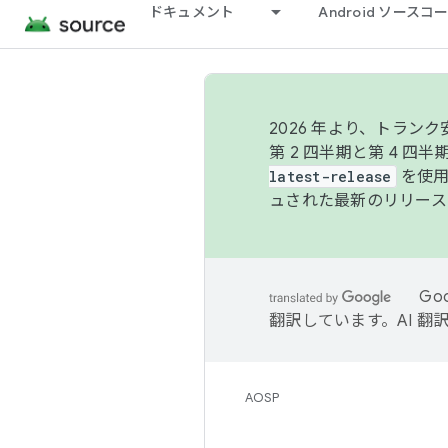
ドキュメント
Android ソース
2026 年より、トラ
第 2 四半期と第 4 四
latest-release
を使用
ュされた最新のリリース
Go
翻訳しています。AI 
AOSP