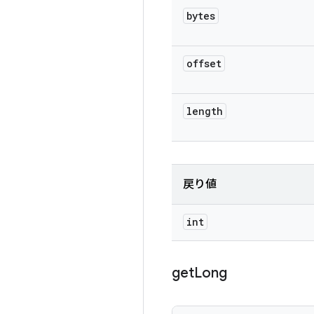
bytes
offset
length
戻り値
int
get
Long