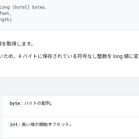
Long (byte[] bytes, 

set, 

ngth)
値を取得します。
ないため、4 バイトに保存されている符号なし整数を long 値
byte
: バイトの配列。
int
: 長い値の開始オフセット。