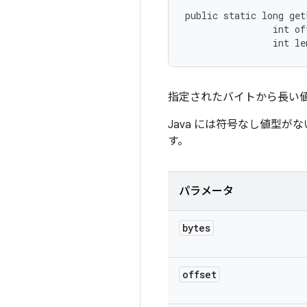
public static long get
                int off
                int le
指定されたバイトから長い
Java には符号なし値型が
す。
パラメータ
bytes
offset