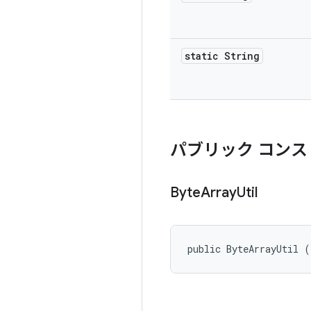
static String
パブリック コンス
Byte
Array
Util
public ByteArrayUtil (