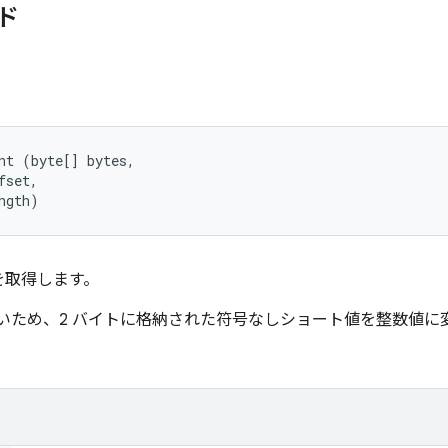
ド
nt (byte[] bytes, 

set, 

ngth)
を取得します。
がないため、2 バイトに格納された符号なしショート値を整数値