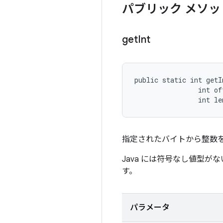
パブリック メソッ
get
Int
public static int getI
                int off
                int le
指定されたバイトから整数
Java には符号なし値型
す。
パラメータ