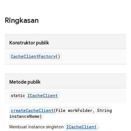
Ringkasan
Konstruktor publik
Cache
Client
Factory
()
Metode publik
static
ICache
Client
create
Cache
Client
(File work
Folder
,
String
instance
Name)
ICacheClient
Membuat instance singleton
.