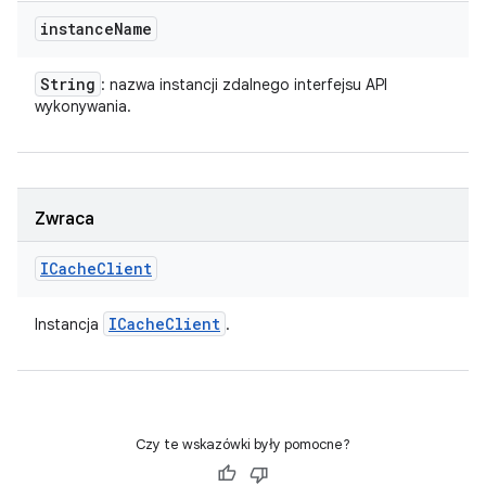
instance
Name
String
: nazwa instancji zdalnego interfejsu API
wykonywania.
Zwraca
ICache
Client
ICache
Client
Instancja
.
Czy te wskazówki były pomocne?