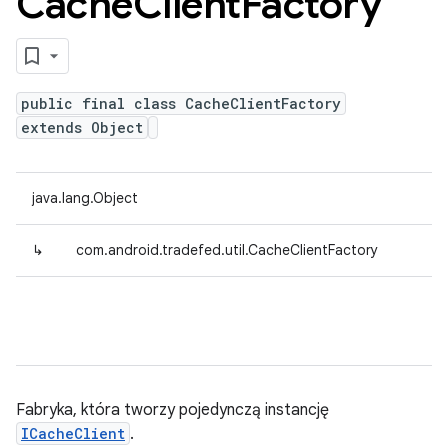
Cache
Client
Factory
public final class CacheClientFactory
extends Object
java.lang.Object
↳
com.android.tradefed.util.CacheClientFactory
Fabryka, która tworzy pojedynczą instancję
ICacheClient
.