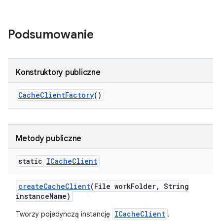
Podsumowanie
Konstruktory publiczne
Cache
Client
Factory
()
Metody publiczne
static
ICache
Client
create
Cache
Client
(File work
Folder
,
String
instance
Name)
ICacheClient
Tworzy pojedynczą instancję
.