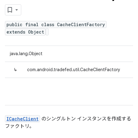
public final class CacheClientFactory
extends Object
java.lang.Object
↳
com.android.tradefed.util.CacheClientFactory
ICacheClient
のシングルトン インスタンスを作成する
ファクトリ。