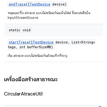
end
Trace
(
ITest
Device
device)
หยุดและทิ้ง atrace แบบไม่พร้อมกันลงในไฟล์ ซึ่งจะส่งคืนใน
InputStreamSource
static void
start
Trace
(
ITest
Device
device
,
List<String>
tags
,
int buffer
Size
MB)
เริ่ม atrace แบบไม่พร้อมกันด้วยแท็กที่ระบุ
เครื่องมือสร้างสาธารณะ
Circular
Atrace
Util