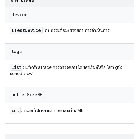
พารามิเตอร์
device
ITest
Device
: อุปกรณ์ที่จะตรวจสอบการดำเนินการ
tags
List
: แท็กที่ atrace ควรตรวจสอบ โดยค่าเริ่มต้นคือ 'am gfx
sched view'
buffer
Size
MB
int
: ขนาดบัฟเฟอร์แบบวงกลมเป็น MB