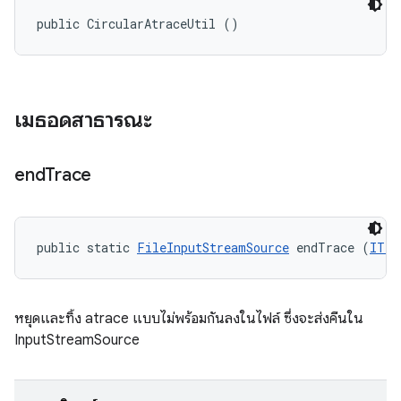
public CircularAtraceUtil ()
เมธอดสาธารณะ
end
Trace
public static 
FileInputStreamSource
 endTrace (
ITes
หยุดและทิ้ง atrace แบบไม่พร้อมกันลงในไฟล์ ซึ่งจะส่งคืนใน
InputStreamSource