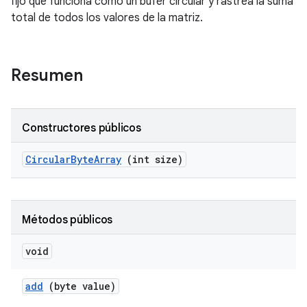
fijo que funciona como un búfer circular y rastrea la suma
total de todos los valores de la matriz.
Resumen
Constructores públicos
Circular
Byte
Array
(int size)
Métodos públicos
void
add
(byte value)