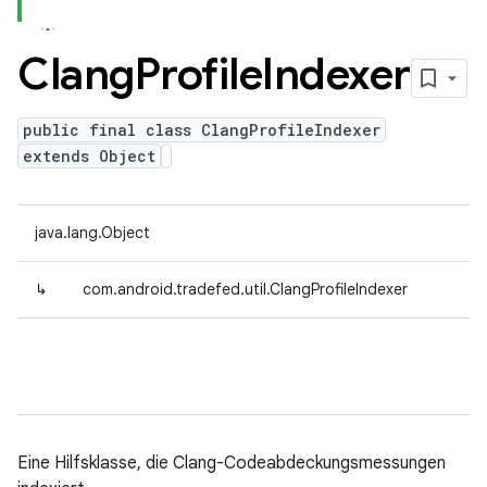
Clang
Profile
Indexer
public final class ClangProfileIndexer
extends Object
java.lang.Object
↳
com.android.tradefed.util.ClangProfileIndexer
Eine Hilfsklasse, die Clang-Codeabdeckungsmessungen