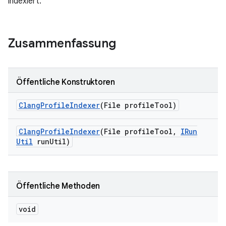
indexiert.
Zusammenfassung
Öffentliche Konstruktoren
Clang
Profile
Indexer
(File profile
Tool)
Clang
Profile
Indexer
(File profile
Tool
,
IRun
Util
run
Util)
Öffentliche Methoden
void