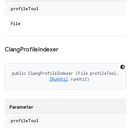
profile
Tool
File
Clang
Profile
Indexer
public ClangProfileIndexer (File profileTool, 

IRunUtil
 runUtil)
Parameter
profile
Tool