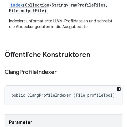
index
(Collection<String> raw
Profile
Files
,
File output
File)
Indexiert unformatierte LLVM-Profildateien und schreibt
die Abdeckungsdaten in die Ausgabedatei.
Öffentliche Konstruktoren
Clang
Profile
Indexer
public ClangProfileIndexer (File profileTool)
Parameter