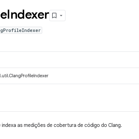
le
Indexer
ngProfileIndexer
util.ClangProfileIndexer
ue indexa as medições de cobertura de código do Clang.