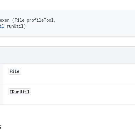
exer (File profileTool, 

il
 runUtil)
File
IRun
Util
s