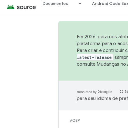
Documentos
Android Code Se
Em 2026, para nos alin
plataforma para o ecos
Para criar e contribuir
latest-release
sempre
consulte
Mudanças no
O G
para seu idioma de pre
AOSP