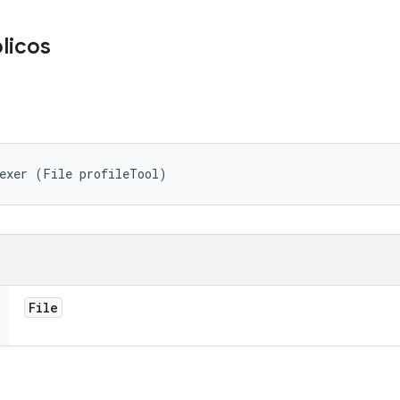
licos
dexer (File profileTool)
File