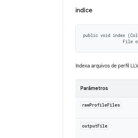
índice
public void index (Col
                File 
Indexa arquivos de perfil L
Parâmetros
raw
Profile
Files
output
File