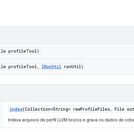
ile profile
Tool)
ile profile
Tool
,
IRun
Util
run
Util)
index
(Collection<String> raw
Profile
Files
,
File out
Indexa arquivos de perfil LLVM brutos e grava os dados de cobe