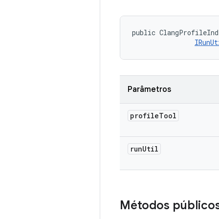
public ClangProfileInd
IRunUt
Parâmetros
profile
Tool
run
Util
Métodos público