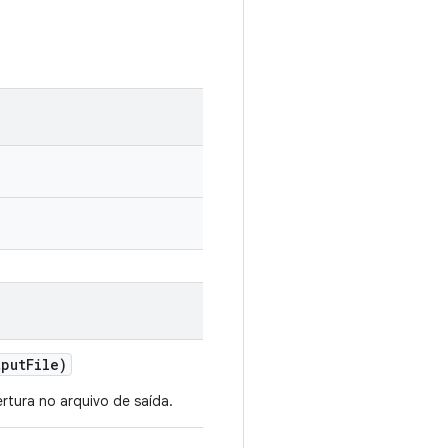
put
File)
rtura no arquivo de saída.