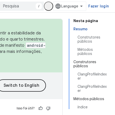
/
Fazer login
Nesta página
Resumo
tir a estabilidade da
Construtores
o e quarto trimestres.
públicos
 de manifesto
android-
Métodos
ara mais informações,
públicos
Construtores
públicos
ClangProfileIndex
er
ClangProfileIndex
er
Métodos públicos
índice
Isso foi útil?