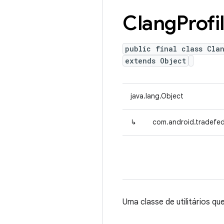
Clang
Profi
public final class Cla
extends Object
java.lang.Object
↳
com.android.tradefed.
Uma classe de utilitários q