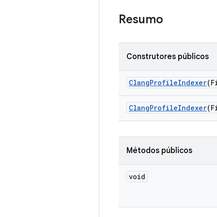
Resumo
Construtores públicos
Clang
Profile
Indexer
(F
Clang
Profile
Indexer
(F
Métodos públicos
void