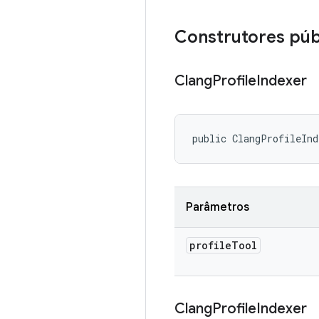
Construtores púb
Clang
Profile
Indexer
public ClangProfileIn
Parâmetros
profile
Tool
Clang
Profile
Indexer