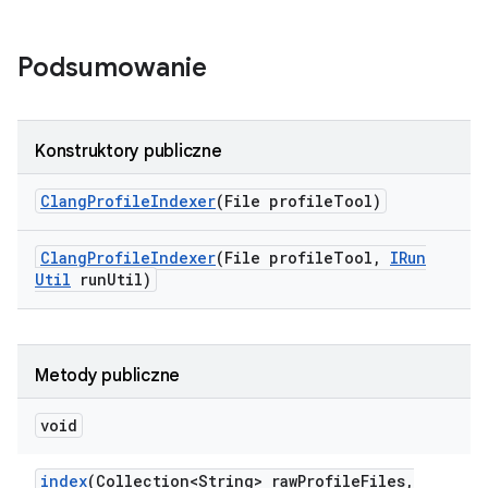
Podsumowanie
Konstruktory publiczne
Clang
Profile
Indexer
(File profile
Tool)
Clang
Profile
Indexer
(File profile
Tool
,
IRun
Util
run
Util)
Metody publiczne
void
index
(Collection<String> raw
Profile
Files
,