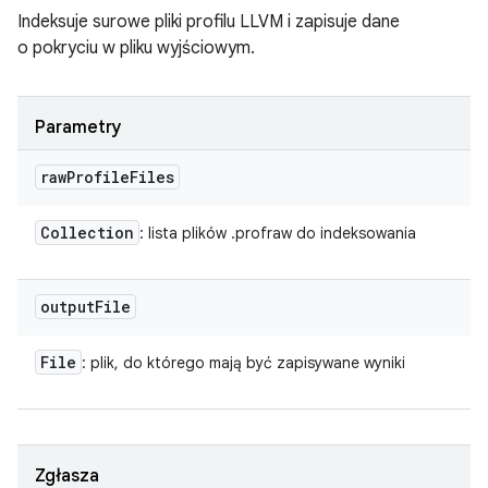
Indeksuje surowe pliki profilu LLVM i zapisuje dane
o pokryciu w pliku wyjściowym.
Parametry
raw
Profile
Files
Collection
: lista plików .profraw do indeksowania
output
File
File
: plik, do którego mają być zapisywane wyniki
Zgłasza