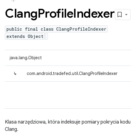
Clang
Profile
Indexer
public final class ClangProfileIndexer
extends Object
java.lang.Object
↳
com.android.tradefed.util.ClangProfileIndexer
Klasa narzędziowa, która indeksuje pomiary pokrycia kodu
Clang.