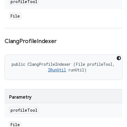
profile
Tool
File
Clang
Profile
Indexer
public ClangProfileIndexer (File profileTool, 

IRunUtil
 runUtil)
Parametry
profile
Tool
File