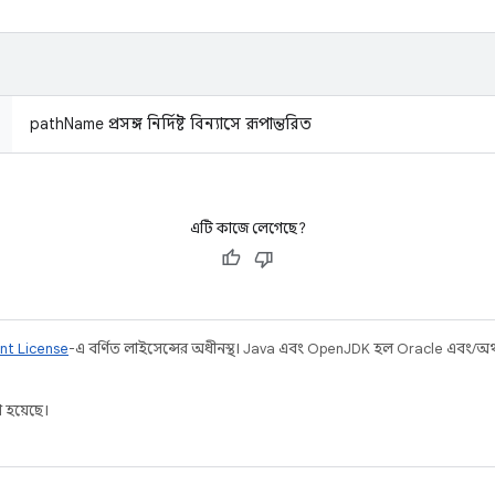
pathName প্রসঙ্গ নির্দিষ্ট বিন্যাসে রূপান্তরিত
এটি কাজে লেগেছে?
nt License
-এ বর্ণিত লাইসেন্সের অধীনস্থ। Java এবং OpenJDK হল Oracle এবং/অথবা 
 হয়েছে।