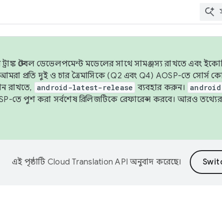
াঙ্ক স্টেবল ডেভেলপমেন্ট মডেলের সাথে সামঞ্জস্য রাখতে এবং ইকোসিস্ট
ে, আমরা প্রতি দুই ও চার ত্রৈমাসিকে (Q2 এবং Q4) AOSP-তে সোর্স
ান রাখতে,
android-latest-release
ব্যবহার করুন।
android
বদা AOSP-তে পুশ করা সর্বশেষ রিলিজটিকে রেফারেন্স করবে। আরও তথ্যের
এই পৃষ্ঠাটি
Cloud Translation API
অনুবাদ করেছে।