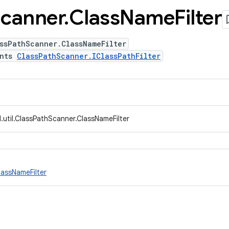
canner
.
Class
Name
Filter
ssPathScanner.ClassNameFilter
ents
ClassPathScanner.IClassPathFilter
.util.ClassPathScanner.ClassNameFilter
lassNameFilter