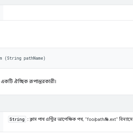
rm (String pathName)
ন্য একটি ঐচ্ছিক রূপান্তরকারী।
String
: ক্লাস পাথ এন্ট্রির আপেক্ষিক পথ, "foo/path/file.ext" বিন্যাসে