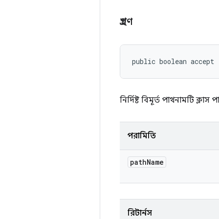
গ্রহণ
public boolean accept 
নির্দিষ্ট বিমূর্ত পাথনামটি ক্লাস
পরামিতি
path
Name
রিটার্নস