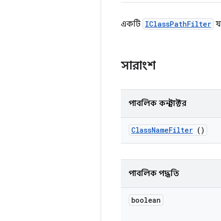
একটি
IClassPathFilter
যা
সারাংশ
পাবলিক কনস্ট্রাক্টর
Class
Name
Filter
()
পাবলিক পদ্ধতি
boolean