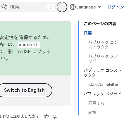
/
ログイン
このページの内容
概要
の安定性を確保するため、
パブリック コン
投稿には、
android-
ストラクタ
、常に AOSP にプッシ
パブリック メソ
さい。
ッド
パブリック コンスト
ラクタ
ClassNameFilter
パブリック メソッド
同意する
変換
報は役に立ちましたか？