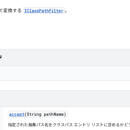
して変換する
IClassPathFilter
。
タ
accept
(String path
Name)
指定された抽象パス名をクラスパス エントリ リストに含めるかど