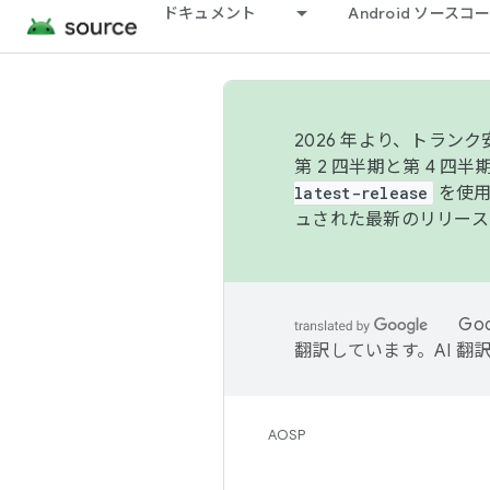
ドキュメント
Android ソース
2026 年より、トラ
第 2 四半期と第 4 四
latest-release
を使用
ュされた最新のリリース
Go
翻訳しています。AI 
AOSP