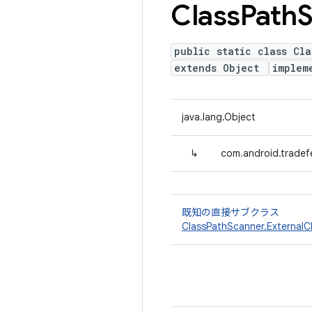
Class
Path
S
public static class Cla
extends Object
implem
java.lang.Object
↳
com.android.tradefe
既知の直接サブクラス
ClassPathScanner.ExternalC