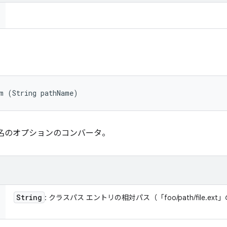
rm (String pathName)
名のオプションのコンバータ。
String
: クラスパス エントリの相対パス（「foo/path/file.ex