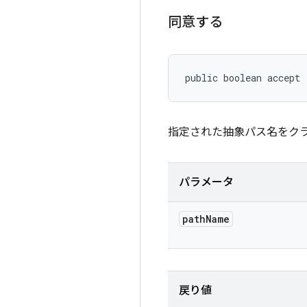
同意する
public boolean accept 
指定された抽象パス名をクラ
パラメータ
path
Name
戻り値