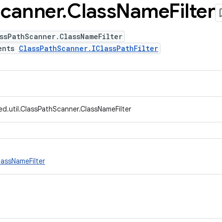
canner
.
Class
Name
Filter
ssPathScanner.ClassNameFilter
ents
ClassPathScanner.IClassPathFilter
d.util.ClassPathScanner.ClassNameFilter
lassNameFilter